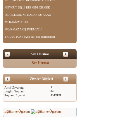
MÜHENDİSLİK MEKANİĞİ DERSLERİ
MEVCUT DİŞLİ RESMİNİ ÇİZMEK
DERELERDE NE KADAR SU AKAR
MEKANİZMALAR
HAVA-GAZ AKIŞ FORMÜLÜ
TRAJECTORY (Akış izi) nin belirlenmesi
Site Haritası
Site Haritası
Ziyaret Bilgileri
Aktif Ziyaretçi
1
Bugün Toplam
84
Toplam Ziyaret
3539999
Eğitim ve Ögretim