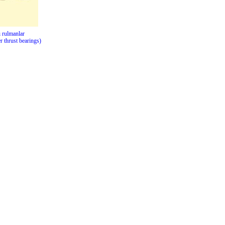
 rulmanlar
er thrust bearings)