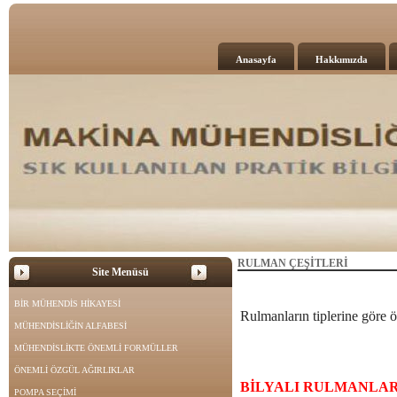
Anasayfa
Hakkımızda
RULMAN ÇEŞİTLERİ
Site Menüsü
BİR MÜHENDİS HİKAYESİ
Rulmanların tiplerine göre öz
MÜHENDİSLİĞİN ALFABESİ
MÜHENDİSLİKTE ÖNEMLİ FORMÜLLER
ÖNEMLİ ÖZGÜL AĞIRLIKLAR
BİLYALI RULMANLA
POMPA SEÇİMİ