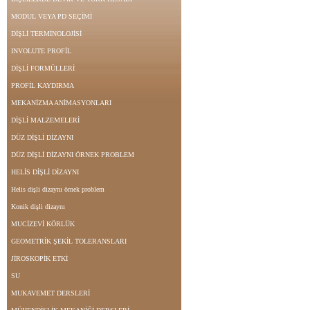
MODUL VEYA PD SEÇİMİ
DİŞLİ TERMİNOLOJİSİ
INVOLUTE PROFİL
DİŞLİ FORMÜLLERİ
PROFİL KAYDIRMA
MEKANİZMA ANİMASYONLARI
DİŞLİ MALZEMELERİ
DÜZ DİŞLİ DİZAYNI
DÜZ DİŞLİ DİZAYNI ÖRNEK PROBLEM
HELİS DİŞLİ DİZAYNI
Helis dişli dizaynı örnek problem
Konik dişli dizaynı
MUCİZEVİ KÖRLÜK
GEOMETRİK ŞEKİL TOLERANSLARI
JİROSKOPİK ETKİ
SU
MUKAVEMET DERSLERİ