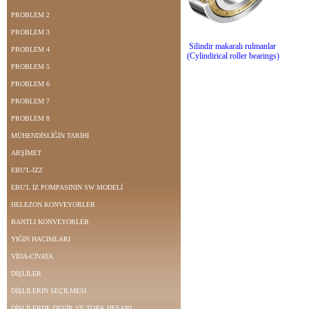
PROBLEM 2
PROBLEM 3
Silindir makaralı rulmanlar
PROBLEM 4
(Cylindirical roller bearings)
PROBLEM 5
PROBLEM 6
PROBLEM 7
PROBLEM 8
MÜHENDİSLİĞİN TARİHİ
ARŞİMET
EBU'L-İZZ
EBU'L İZ POMPASININ SW MODELİ
HELEZON KONVEYORLER
BANTLI KONVEYORLER
YIĞIN HACIMLARI
VİDA-CİVATA
DİŞLİLER
DİŞLİLERİN SEÇİLMESİ
DİŞLİLERDE DEVİR VE TORK HESABI