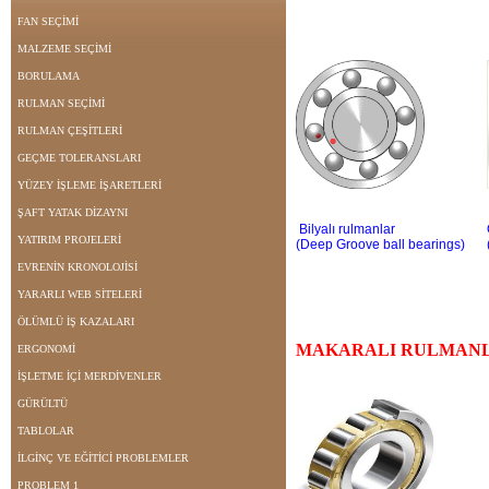
FAN SEÇİMİ
MALZEME SEÇİMİ
BORULAMA
RULMAN SEÇİMİ
RULMAN ÇEŞİTLERİ
GEÇME TOLERANSLARI
YÜZEY İŞLEME İŞARETLERİ
ŞAFT YATAK DİZAYNI
Bilyalı rulmanlar
YATIRIM PROJELERİ
(Deep Groove ball bearings)
EVRENİN KRONOLOJİSİ
YARARLI WEB SİTELERİ
ÖLÜMLÜ İŞ KAZALARI
MAKARALI RULMAN
ERGONOMİ
İŞLETME İÇİ MERDİVENLER
GÜRÜLTÜ
TABLOLAR
İLGİNÇ VE EĞİTİCİ PROBLEMLER
PROBLEM 1