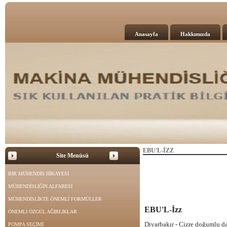
Anasayfa
Hakkımızda
EBU'L-İZZ
Site Menüsü
BİR MÜHENDİS HİKAYESİ
MÜHENDİSLİĞİN ALFABESİ
MÜHENDİSLİKTE ÖNEMLİ FORMÜLLER
EBU'L-İzz
ÖNEMLİ ÖZGÜL AĞIRLIKLAR
Diyarbakır - Cizre doğumlu dah
POMPA SEÇİMİ