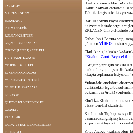
(Bedi-uz zaman Ebu’l-Aziz İsm
FAN SEÇİMİ
Hakkı Konyalı efendidir. Dah
Teknik dergisinde iki ayrı yaz
MALZEME SEÇİMİ
Batılılar bizim kaynaklarımız
BORULAMA
üniversitelerinde sergilemişl
RULMAN SEÇİMİ
ERLAGEN üniversitesinde ser
RULMAN ÇEŞİTLERİ
Dubai-İbn-i Battuta sergi saray
GEÇME TOLERANSLARI
gösteren
VİDEO
meşhur seyyah
YÜZEY İŞLEME İŞARETLERİ
Ebul-İz in günümüze kadar ula
“Kitab-ül Camii Beyn-el ilmi v
ŞAFT YATAK DİZAYNI
“Bir gün yaptığım makinaları
YATIRIM PROJELERİ
makinalar yapmışsın. Bu kadar 
EVRENİN KRONOLOJİSİ
kitapta toplamanı istiyorum” 
YARARLI WEB SİTELERİ
Yukarıdaki anekdotu aktarmamı
belirtmektir. Eger bu sultanı
ÖLÜMLÜ İŞ KAZALARI
Sukman bin Artuk) yönlendirm
ERGONOMİ
Ebu'l İzz Kitabındaki mekanizm
İŞLETME İÇİ MERDİVENLER
bizzat kendisi çizmiştir.
GÜRÜLTÜ
Kitabın aslı Topkapı sarayı I
TABLOLAR
basımındaki giriş sayfasını ve
köşesine tıklayarak 365 sayfal
İLGİNÇ VE EĞİTİCİ PROBLEMLER
Kitap Arapça yazılmış olup kü
PROBLEM 1