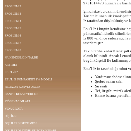
9751614473 numara ile basılmı
PROBLEM 2
Şimdi size bu dahi mühendisi
PROBLEM 3
Tarihte bilinen ilk krank-şaft 
İz tarafından düşünülmüş ve ku
PROBLEM 4
PROBLEM 5
Ebu’l-İz i bugün kendisine ha
pünematik/hidrolik silindirler
PROBLEM 6
İz 800 yıl önce sadece su, hav
tasarlamıştır.
PROBLEM 7
PROBLEM 8
Yakın tarihe kadar Krank şaft
olarak bilinirdi. Ancak Lenar
MÜHENDİSLİĞİN TARİHİ
bugünkü şekli ile kullanmış ol
ARŞİMET
Ebu’l-İz in tasarladığı robot v
EBU'L-İZZ
Yardımsız abdest alınm
EBU'L İZ POMPASININ SW MODELİ
Şerbet sunan saki
Su saati
HELEZON KONVEYORLER
Tef, lir gibi müzik ale
BANTLI KONVEYORLER
Emme basma prensibin
YIĞIN HACIMLARI
VİDA-CİVATA
DİŞLİLER
DİŞLİLERİN SEÇİLMESİ
DİŞLİLERDE DEVİR VE TORK HESABI