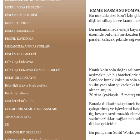
MODUL VEYA PD SEÇİMİ
EMME BASMA SU POMPA
Bu noktada size Ebu'l İzin çift
DİŞLİ TERMİNOLOJİSİ
dişliler, sübaplar ve krank me
INVOLUTE PROFİL
Bu mekanizmada enerji kaynağı 
DİŞLİ FORMÜLLERİ
üzerinde bulunan merkezden ka
PROFİL KAYDIRMA
paralel kalacak şekilde sağa-s
MEKANİZMA ANİMASYONLARI
DİŞLİ MALZEMELERİ
DÜZ DİŞLİ DİZAYNI
Krank kolu sola doğru salınım
DÜZ DİŞLİ DİZAYNI ÖRNEK PROBLEM
açılmakta, ve bu hareketlerle
HELİS DİŞLİ DİZAYNI
Böylece krank kolunun sola sa
su ihtiyacı olan yüksekteki b
Helis dişli dizaynı örnek problem
alınan suyun
Konik dişli dizaynı
20
zira
(yaklaşık 15 metre) yü
MUCİZEVİ KÖRLÜK
Burada dikkatinizi çekmek is
çalıştırılmış ve işlevlerini b
GEOMETRİK ŞEKİL TOLERANSLARI
üç, beş sıra sızdırmazlık ele
JİROSKOPİK ETKİ
sızdırmazlıkları sağlanmaktad
dikkat çekicidir.
SU
Bu pompanın Solid Works pro
MUKAVEMET DERSLERİ