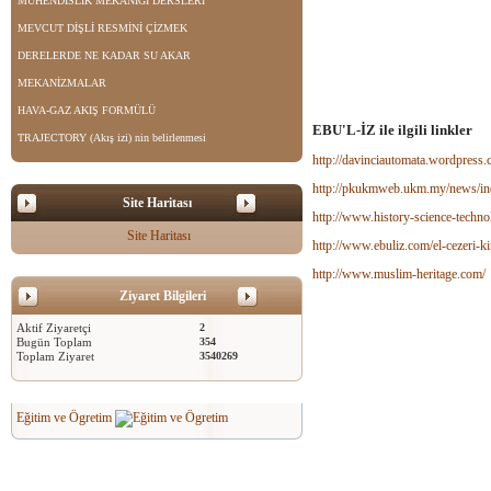
MÜHENDİSLİK MEKANİĞİ DERSLERİ
MEVCUT DİŞLİ RESMİNİ ÇİZMEK
DERELERDE NE KADAR SU AKAR
MEKANİZMALAR
HAVA-GAZ AKIŞ FORMÜLÜ
EBU'L-İZ ile ilgili linkler
TRAJECTORY (Akış izi) nin belirlenmesi
http://davinciautomata.wordpress.c
http://pkukmweb.ukm.my/news/index
Site Haritası
http://www.history-science-tech
Site Haritası
http://www.ebuliz.com/el-cezeri-k
http://www.muslim-heritage.com/
Ziyaret Bilgileri
Aktif Ziyaretçi
2
Bugün Toplam
354
Toplam Ziyaret
3540269
Eğitim ve Ögretim