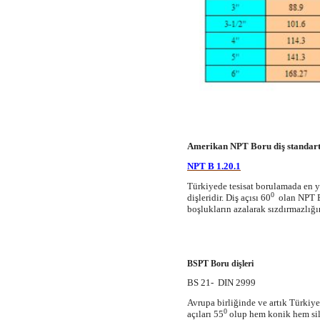
Amerikan NPT Boru diş standart
NPT B 1.20.1
Türkiyede tesisat borulamada en y
0
dişleridir. Diş açısı 60
olan NPT B
boşlukların azalarak sızdırmazlığı
BSPT Boru dişleri
BS 21- DIN 2999
Avrupa birliğinde ve artık Türkiye
0
açıları 55
olup hem konik hem silin