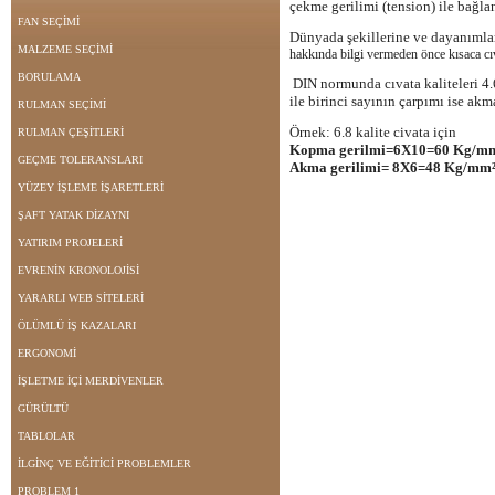
çekme gerilimi (tension) ile bağlan
FAN SEÇİMİ
Dünyada şekillerine ve dayanımları
MALZEME SEÇİMİ
hakkında bilgi vermeden önce kısaca cı
BORULAMA
DIN normunda cıvata kaliteleri 4.6
ile birinci sayının çarpımı ise akma
RULMAN SEÇİMİ
Örnek: 6.8 kalite civata için
RULMAN ÇEŞİTLERİ
Kopma gerilmi=6X10=60 Kg/m
GEÇME TOLERANSLARI
Akma gerilimi= 8X6=48 Kg/mm
YÜZEY İŞLEME İŞARETLERİ
ŞAFT YATAK DİZAYNI
YATIRIM PROJELERİ
EVRENİN KRONOLOJİSİ
YARARLI WEB SİTELERİ
ÖLÜMLÜ İŞ KAZALARI
ERGONOMİ
İŞLETME İÇİ MERDİVENLER
GÜRÜLTÜ
TABLOLAR
İLGİNÇ VE EĞİTİCİ PROBLEMLER
PROBLEM 1