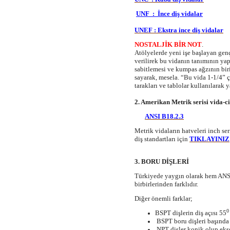
UNF : İnce diş vidalar
UNEF : Ekstra ince diş vidalar
NOSTALJİK BİR NOT
.
Atölyelerde yeni işe başlayan gen
verilirek bu vidanın tanımının yap
sabitlemesi ve kumpas ağzının biri
sayarak, mesela. “Bu vida 1-1/4” ç
tarakları ve tablolar kullanılarak ya
2. Amerikan Metrik serisi vida
ANSI B18.2.3
Metrik vidaların hatveleri inch se
diş standartları için
TIKLAYINIZ
3. BORU DİŞLERİ
Türkiyede
yaygın olarak he
m ANS
birbirlerinden farklıdır.
Diğer önemli farklar;
0
BSPT dişlerin diş açısı 55
BSPT boru dişleri başında R 
NPT dişler konik olu
p eks