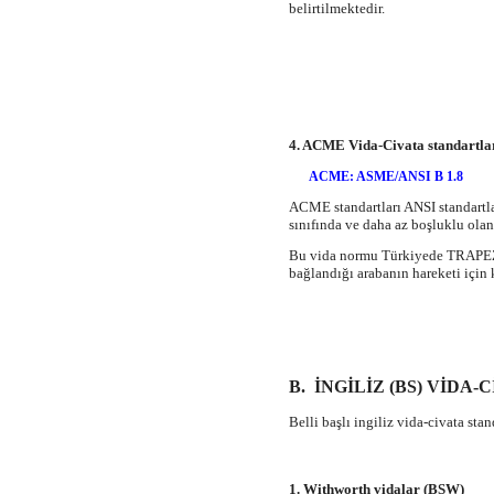
belirtilmektedir.
4. ACME Vida-Civata standartl
ACME: ASME/ANSI B 1.8
ACME standartları ANSI standartlar
sınıfında ve daha az boşluklu olanl
Bu vida normu Türkiyede TRAPEZ Vİ
bağlandığı arabanın hareketi için 
B. İ
NGİLİZ
(BS)
VİDA-
C
Belli başlı ingiliz vida-civata stan
1. Withworth vidalar (BSW)