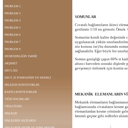
PROBLEM 2
PROBLEM 3
SOMUNLAR
PROBLEM 4
Cıvatalı bağlantıların ikinci elem
PROBLEM 5
gerilimin 1/10 nu gösterir. Örne
PROBLEM 6
Somunlar kendi kalite değerinde civ
uygulanacak yükün sınırlandırılm
PROBLEM 7
söz konusu ise) bu durumda somun 
PROBLEM 8
sağlanabilir. Eğer böyle bir sınırl
MÜHENDİSLİĞİN TARİHİ
Somun genişliği çapın 60% si kada
altıncı hatveden sonraki dişlerde 
ARŞİMET
gevşemeyi önlemek için kontra som
EBU'L-İZZ
EBU'L İZ POMPASININ SW MODELİ
HELEZON KONVEYORLER
BANTLI KONVEYORLER
MEKANİK ELEMANLARIN VİD
YIĞIN HACIMLARI
Mekanik elemanların bağlanmasında 
VİDA-CİVATA
bağlantısında civataların kesme g
elemanlardan kesme yönünde gele
DİŞLİLER
faturalı geçme gibi tedbirler alınm
DİŞLİLERİN SEÇİLMESİ
DİŞLİLERDE DEVİR VE TORK HESABI