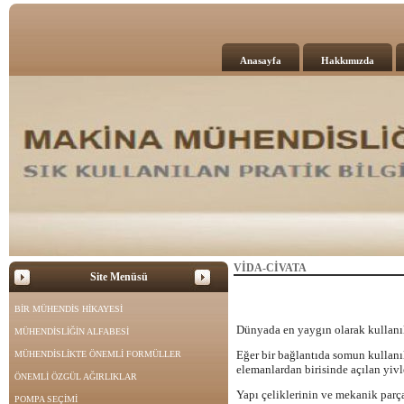
Anasayfa
Hakkımızda
VİDA-CİVATA
Site Menüsü
BİR MÜHENDİS HİKAYESİ
Dünyada en yaygın olarak kullanıla
MÜHENDİSLİĞİN ALFABESİ
Eğer bir bağlantıda somun kullanıl
MÜHENDİSLİKTE ÖNEMLİ FORMÜLLER
elemanlardan birisinde açılan yivl
ÖNEMLİ ÖZGÜL AĞIRLIKLAR
Yapı çeliklerinin ve mekanik parça
POMPA SEÇİMİ