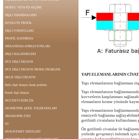
MODUL VEYA PD SEÇİMİ
DİŞLİ TERMİNOLOJİSİ
INVOLUTE PROFİL
DİŞLİ FORMÜLLERİ
PROFİL KAYDIRMA
MEKANİZMA ANİMASYONLARI
DİŞLİ MALZEMELERİ
DÜZ DİŞLİ DİZAYNI
DÜZ DİŞLİ DİZAYNI ÖRNEK PROBLEM
YAPI ELEMANLARININ CİVAT
HELİS DİŞLİ DİZAYNI
Yapı elemanlarının bağlanması inş
Helis dişli dizaynı örnek problem
Yapı elemanlarının bağlanmasında
Konik dişli dizaynı
kuvvetlerin karşılanması sağlanab
MUCİZEVİ KÖRLÜK
elemanların kesme yönünde kayması
GEOMETRİK ŞEKİL TOLERANSLARI
Yapı elemanlarının bağlanmasında ö
emniyetli bağlanma sağlayabilmekt
JİROSKOPİK ETKİ
gerilimli civataların kullanılması ş
SU
Ön gerilimli civatalar ile bağlanm
MUKAVEMET DERSLERİ
yerlerde gevşemeyi önlemek için ön
sınırına kadar gerdirilmez ise kıs