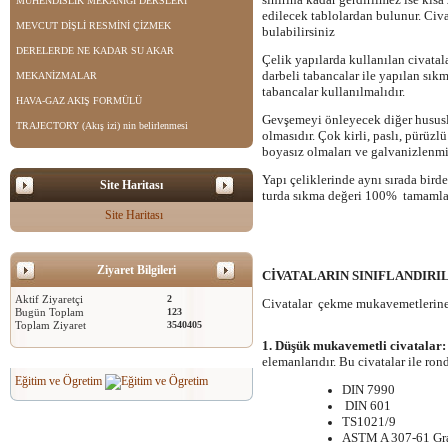
MÜHENDİSLİK MEKANİĞİ DERSLERİ
edilecek tablolardan bulunur. Civ
MEVCUT DİŞLİ RESMİNİ ÇİZMEK
bulabilirsiniz
DERELERDE NE KADAR SU AKAR
Çelik yapılarda kullanılan civata
darbeli tabancalar ile yapılan sık
MEKANİZMALAR
tabancalar kullanılmalıdır.
HAVA-GAZ AKIŞ FORMÜLÜ
Gevşemeyi önleyecek diğer hususl
TRAJECTORY (Akış izi) nin belirlenmesi
olmasıdır. Çok kirli, paslı, pürüz
boyasız olmaları ve galvanizlenmi
Yapı çeliklerinde aynı sırada birde
Site Haritası
turda sıkma değeri 100% tamamla
Site Haritası
Ziyaret Bilgileri
CİVATALARIN SINIFLANDIRI
Aktif Ziyaretçi
2
Civatalar çekme mukavemetlerine g
Bugün Toplam
123
Toplam Ziyaret
3540405
1. Düşük mukavemetli civatalar:
elemanlarıdır. Bu civatalar ile ro
Eğitim ve Ögretim
DIN 7990
DIN 601
TS1021/9
ASTM A 307-61 Gr