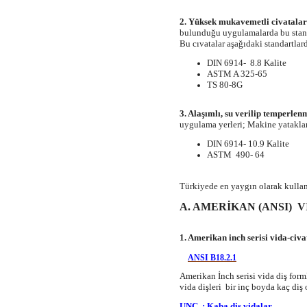
2. Yüksek mukavemetli civatalar
bulunduğu uygulamalarda bu standa
Bu cıvatalar aşağıdaki standartlard
DIN 6914- 8.8 Kalite
ASTM A 325-65
TS 80-8G
3. Alaşımlı, su verilip temperlen
uygulama yerleri; Makine yataklam
DIN 6914- 10.9 Kalite
ASTM 490- 64
Türkiyede en yaygın olarak kullanıl
A. AMERİKAN (ANSI) 
1. Amerikan inch serisi vida-civa
ANSI B18.2.1
Amerikan İnch serisi vida diş form
vida dişleri bir inç boyda kaç diş
UNC : Kaba diş vidalar