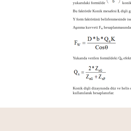
yukarıdaki formülde
konikl
Bu faktörde Konik mesafesi
L
dişli 
Y form faktörünü belirlenmesinde ise 
Aşınma kuvveti F
hesaplanmasında i
w
Yukarıda verilen formüldeki Q
efekt
n
Konik dişli dizaynında düz ve helis 
kullanılarak hesaplanırlar.