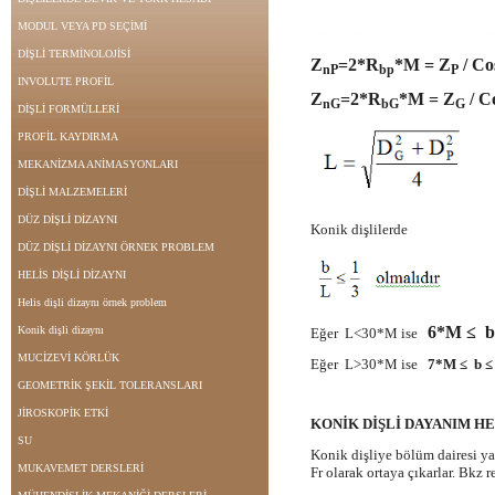
MODUL VEYA PD SEÇİMİ
DİŞLİ TERMİNOLOJİSİ
Z
=2*R
*M = Z
/ Co
nP
bp
P
INVOLUTE PROFİL
Z
=2*R
*M = Z
/ C
nG
bG
G
DİŞLİ FORMÜLLERİ
PROFİL KAYDIRMA
MEKANİZMA ANİMASYONLARI
DİŞLİ MALZEMELERİ
DÜZ DİŞLİ DİZAYNI
Konik dişlilerde
DÜZ DİŞLİ DİZAYNI ÖRNEK PROBLEM
HELİS DİŞLİ DİZAYNI
Helis dişli dizaynı örnek problem
6*M ≤ b
Konik dişli dizaynı
Eğer L<30*M ise
MUCİZEVİ KÖRLÜK
Eğer L>30*M ise
7*M ≤ b 
GEOMETRİK ŞEKİL TOLERANSLARI
JİROSKOPİK ETKİ
KONİK DİŞLİ DAYANIM H
SU
Konik dişliye bölüm dairesi yar
MUKAVEMET DERSLERİ
Fr olarak ortaya çıkarlar. Bkz r