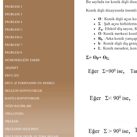
Bu sayfada ise konik dişli dizay
PROBLEM 2
Konik dişli dizaynında önemli 
PROBLEM 3
Ө
:
Konik dişli açısı
kon
PROBLEM 4
Σ
:
Şaft açısı
birbirlerin
Z
:
Efektif diş sayısı
; 
PROBLEM 5
n
O
: Konik merkezi konik 
PROBLEM 6
R
:
Arka konik yarıçap
b
b
: Konik dişli diş geni
PROBLEM 7
L
: Konik mesafesi, kon
PROBLEM 8
Σ= Ө
+ Ө
P
G
MÜHENDİSLİĞİN TARİHİ
ARŞİMET
EBU'L-İZZ
EBU'L İZ POMPASININ SW MODELİ
HELEZON KONVEYORLER
BANTLI KONVEYORLER
YIĞIN HACIMLARI
VİDA-CİVATA
DİŞLİLER
DİŞLİLERİN SEÇİLMESİ
DİŞLİLERDE DEVİR VE TORK HESABI