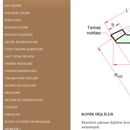
FAN SEÇİMİ
MALZEME SEÇİMİ
BORULAMA
RULMAN SEÇİMİ
RULMAN ÇEŞİTLERİ
GEÇME TOLERANSLARI
YÜZEY İŞLEME İŞARETLERİ
ŞAFT YATAK DİZAYNI
YATIRIM PROJELERİ
EVRENİN KRONOLOJİSİ
YARARLI WEB SİTELERİ
ÖLÜMLÜ İŞ KAZALARI
ERGONOMİ
İŞLETME İÇİ MERDİVENLER
GÜRÜLTÜ
KONİK DİŞLİLER
TABLOLAR
İLGİNÇ VE EĞİTİCİ PROBLEMLER
Eksenleri çakısan dişlilere koni
anlatmıştık.
PROBLEM 1