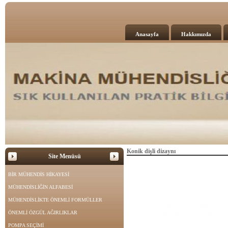
Anasayfa
Hakkımızda
Konik dişli dizaynı
Site Menüsü
BİR MÜHENDİS HİKAYESİ
MÜHENDİSLİĞİN ALFABESİ
MÜHENDİSLİKTE ÖNEMLİ FORMÜLLER
ÖNEMLİ ÖZGÜL AĞIRLIKLAR
POMPA SEÇİMİ