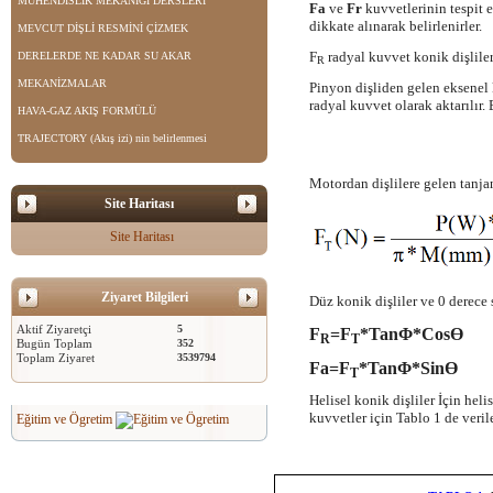
MÜHENDİSLİK MEKANİĞİ DERSLERİ
Fa
ve
Fr
kuvvetlerinin tespit 
dikkate alınarak belirlenirler.
MEVCUT DİŞLİ RESMİNİ ÇİZMEK
F
radyal kuvvet konik dişlileri
DERELERDE NE KADAR SU AKAR
R
MEKANİZMALAR
Pinyon dişliden gelen eksenel 
radyal kuvvet olarak aktarılır.
HAVA-GAZ AKIŞ FORMÜLÜ
TRAJECTORY (Akış izi) nin belirlenmesi
Motordan dişlilere gelen tanjan
Site Haritası
Site Haritası
Ziyaret Bilgileri
Düz konik dişliler ve 0 derece s
Aktif Ziyaretçi
5
F
=F
*TanΦ*CosӨ
R
T
Bugün Toplam
352
Toplam Ziyaret
3539794
Fa=F
*TanΦ*SinӨ
T
Helisel konik dişliler İçin heli
kuvvetler için Tablo 1 de veril
Eğitim ve Ögretim