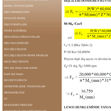
DİŞLİLERİ DÖNDÜREN KUVVE
MODUL VEYA PD SEÇİMİ
DİŞLİ TERMİNOLOJİSİ
INVOLUTE PROFİL
M=M
/CosΥ
DİŞLİ FORMÜLLERİ
n
PROFİL KAYDIRMA
MEKANİZMA ANİMASYONLARI
=>
DİŞLİ MALZEMELERİ
C
=1.5 (Bkz Tablo 2)
s
DÜZ DİŞLİ DİZAYNI
P=20 Kw=20,000W
DÜZ DİŞLİ DİZAYNI ÖRNEK PROBLEM
Pinyon dişli diş sayısı ve devrini k
HELİS DİŞLİ DİZAYNI
Z
=31 diş, N
=1000 rpm
p
p
Helis dişli dizaynı örnek problem
Konik dişli dizaynı
MUCİZEVİ KÖRLÜK
GEOMETRİK ŞEKİL TOLERANSLARI
JİROSKOPİK ETKİ
SU
MUKAVEMET DERSLERİ
LEWIS DENKLEMİNDE TANJA