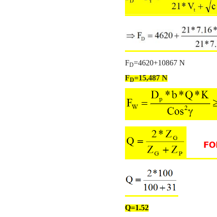
F
=4620+10867 N
D
F
=15,487 N
D
Q=1.52