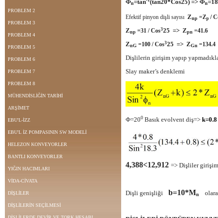
Ф
=tan
(tan20*Cos25) => Ф
=18
n
n
PROBLEM 2
Z
Efektif pinyon dişli sayısı
=Z
/ C
np
p
PROBLEM 3
3
Z
25 =>
Z
=31 / Cos
=41.6
np
pn
PROBLEM 4
3
Z
25 =>
Z
=100 / Cos
=134.4
nG
Gn
PROBLEM 5
Dişlilerin girişim yapıp yapmadıkl
PROBLEM 6
Slay maker’s denklemi
PROBLEM 7
PROBLEM 8
MÜHENDİSLİĞİN TARİHİ
ARŞİMET
0
Ф=20
Basık evolvent diş=>
k=0.8
EBU'L-İZZ
EBU'L İZ POMPASININ SW MODELİ
HELEZON KONVEYORLER
BANTLI KONVEYORLER
4,388<12,912
=> Dişliler girişi
YIĞIN HACIMLARI
VİDA-CİVATA
b=10*M
Dişli genişliği
olarak
DİŞLİLER
n
DİŞLİLERİN SEÇİLMESİ
DİŞLİLERDE DEVİR VE TORK HESABI