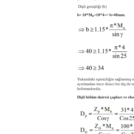
Dişli genişliği (b)
b= 10*M
=10*4=> b=40mm.
n
Yukarıdaki eşitsizliğin sağlanmış o
ayrılmadan önce ikinci bir diş ile
belirtmektedir
.
Dişli bölüm dairesi çapları ve ek