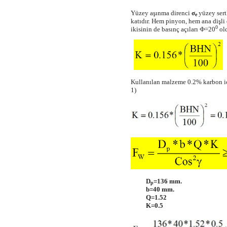
Yüzey aşınma direnci
σ
yüzey sertl
e
katıdır. Hem pinyon, hem ana dişli 
0
ikisinin de basınç açıları Ф=20
old
Kullanılan malzeme 0.2% karbon i
1)
D
=136 mm.
p
b=40 mm.
Q=1.52
K=0.5