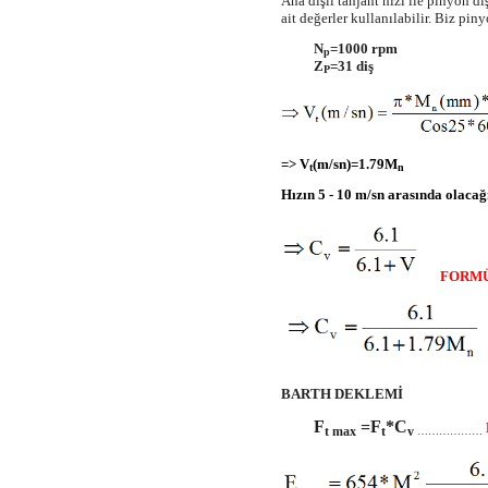
Ana dişli tanjant hızı ile pinyon diş
ait değerler kullanılabilir. Biz pin
N
=1000 rpm
p
Z
=31 diş
P
=> V
(m/sn)=1.79M
t
n
Hızın 5 - 10 m/sn arasında olaca
FORMÜ
BARTH DEKLEMİ
F
=F
*C
t max
t
v
………………