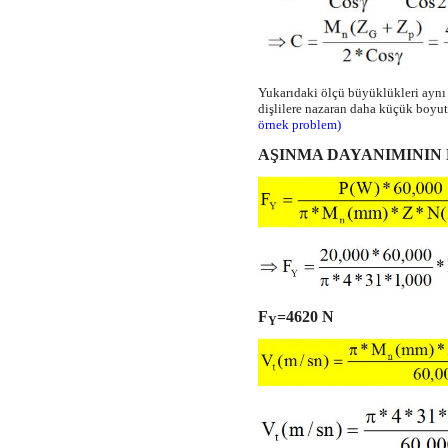
Yukarıdaki ölçü büyüklükleri aynı y
dişlilere nazaran daha küçük boyutt
örnek problem)
AŞINMA DAYANIMININ
F
=4620 N
Y