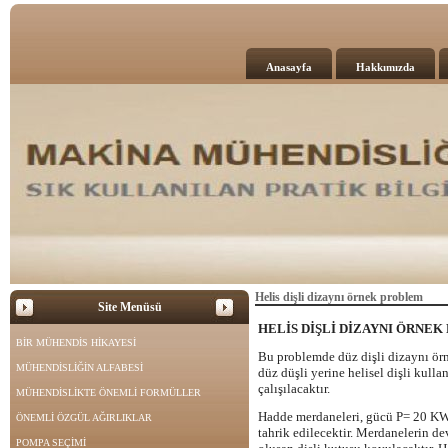
Anasayfa
Hakkımızda
Helis dişli dizaynı örnek problem
Site Menüsü
HELİS DİŞLİ DİZAYNI ÖRNE
BİR MÜHENDİS HİKAYESİ
Bu problemde düz dişli dizaynı örn
MÜHENDİSLİĞİN ALFABESİ
düz düşli yerine helisel dişli kulla
çalışılacaktır.
MÜHENDİSLİKTE ÖNEMLİ FORMÜLLER
Hadde merdaneleri, gücü P= 20 KW
ÖNEMLİ ÖZGÜL AĞIRLIKLAR
tahrik edilecektir. Merdanelerin de
POMPA SEÇİMİ