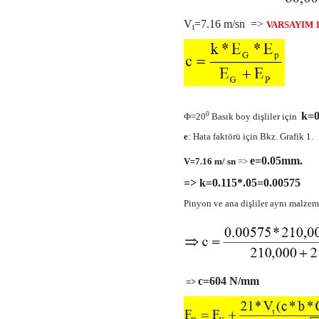
V
=7.16 m/sn =>
VARSAYIM 
t
k=0
0
Ф=20
Basık boy dişliler için
e
: Hata faktörü için Bkz. Grafik 1.
e=0.05mm.
V=7.16 m/ sn
=>
=> k=0.115*.05=0.00575
Pinyon ve ana dişliler aynı malze
c=604 N/mm
=>