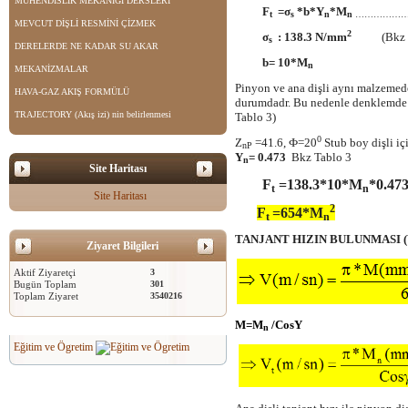
MÜHENDİSLİK MEKANİĞİ DERSLERİ
F
=σ
*b*Y
*M
t
s
n
n
………………
MEVCUT DİŞLİ RESMİNİ ÇİZMEK
2
σ
:
138.3 N/mm
(Bkz T
s
DERELERDE NE KADAR SU AKAR
b= 10*M
n
MEKANİZMALAR
Pinyon ve ana dişli aynı malzemede
HAVA-GAZ AKIŞ FORMÜLÜ
durumdadr. Bu nedenle denklemde p
TRAJECTORY (Akış izi) nin belirlenmesi
Tablo 3)
0
Z
=41.6, Ф=20
Stub boy dişli iç
nP
Y
= 0.473
Bkz Tablo 3
n
Site Haritası
F
=138.3*10*M
*0.47
t
n
Site Haritası
2
F
=654*M
t
n
TANJANT HIZIN BULUNMASI 
Ziyaret Bilgileri
Aktif Ziyaretçi
3
Bugün Toplam
301
Toplam Ziyaret
3540216
M=M
/CosΥ
n
Eğitim ve Ögretim