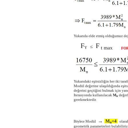
Yukarıda elde etmiş olduğumuz değe
F
F
≤
t max
Y
FO
Yukarıdaki eşitsizliğin her iki taraf
Modül değerine ulaşıldığında eşits
değerini geçtiğini bulmak için yanda
Iterasyonda kullanılacak
M
değerl
n
gerekmektedir.
→
M
=4
Modül
olarak
Böylece
n
geometrik parametreleri bulabiliriz