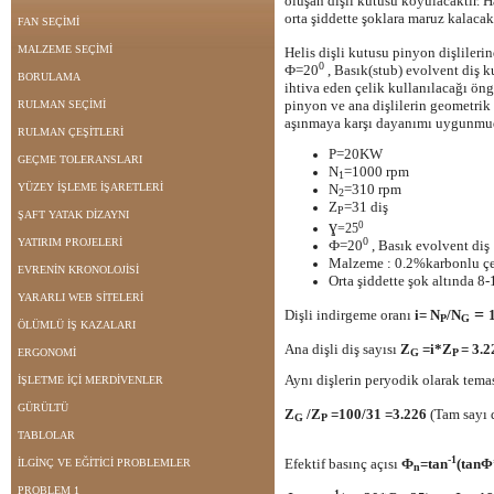
oluşan dişli kutusu koyulacaktır. H
orta şiddette şoklara maruz kalacakt
FAN SEÇİMİ
MALZEME SEÇİMİ
Helis dişli kutusu pinyon dişlilerin
0
Ф=20
, Basık(stub) evolvent diş 
BORULAMA
ihtiva eden çelik kullanılacağı ön
pinyon ve ana dişlilerin geometrik
RULMAN SEÇİMİ
aşınmaya karşı dayanımı uygunmu
RULMAN ÇEŞİTLERİ
P=20KW
GEÇME TOLERANSLARI
N
=1000 rpm
1
YÜZEY İŞLEME İŞARETLERİ
N
=310 rpm
2
Z
=31 diş
P
ŞAFT YATAK DİZAYNI
ɣ
0
=25
0
YATIRIM PROJELERİ
Ф=20
, Basık evolvent diş
Malzeme : 0.2%karbonlu ç
EVRENİN KRONOLOJİSİ
Orta şiddette şok altında 8-
YARARLI WEB SİTELERİ
=
Dişli indirgeme oranı
i= N
/N
P
G
ÖLÜMLÜ İŞ KAZALARI
Ana dişli diş sayısı
Z
=i*Z
= 3.
ERGONOMİ
G
P
Aynı dişlerin peryodik olarak tema
İŞLETME İÇİ MERDİVENLER
GÜRÜLTÜ
Z
/Z
=100/31 =3.226
(Tam sayı 
G
P
TABLOLAR
-1
Efektif basınç açısı
Ф
=tan
(tanΦ
İLGİNÇ VE EĞİTİCİ PROBLEMLER
n
PROBLEM 1
-1