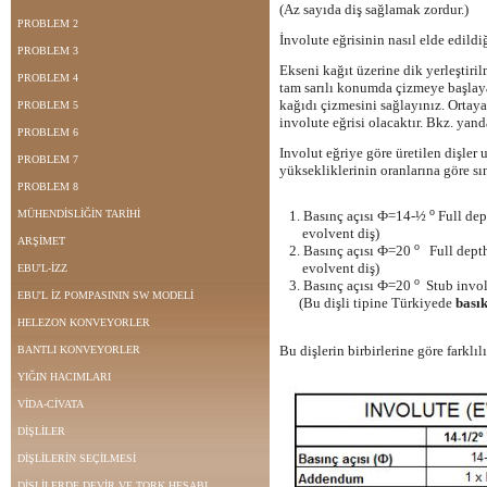
(Az sayıda diş sağlamak zordur.)
PROBLEM 2
İnvolute eğrisinin nasıl elde edild
PROBLEM 3
Ekseni kağıt üzerine dik yerleştiril
PROBLEM 4
tam sarılı konumda çizmeye başlay
kağıdı çizmesini sağlayınız. Ortaya
PROBLEM 5
involute eğrisi olacaktır. Bkz. yand
PROBLEM 6
Involut eğriye göre üretilen dişl
PROBLEM 7
yüksekliklerinin oranlarına göre sın
PROBLEM 8
o
MÜHENDİSLİĞİN TARİHİ
1. Basınç açısı Ф=14-½
Full dep
evolvent diş)
ARŞİMET
o
2. Basınç açısı Ф=20
Full dept
evolvent diş)
EBU'L-İZZ
o
3. Basınç açısı Ф=20
Stub invol
EBU'L İZ POMPASININ SW MODELİ
(Bu dişli tipine Türkiyede
basık
HELEZON KONVEYORLER
Bu dişlerin birbirlerine göre farklıl
BANTLI KONVEYORLER
YIĞIN HACIMLARI
VİDA-CİVATA
DİŞLİLER
DİŞLİLERİN SEÇİLMESİ
DİŞLİLERDE DEVİR VE TORK HESABI