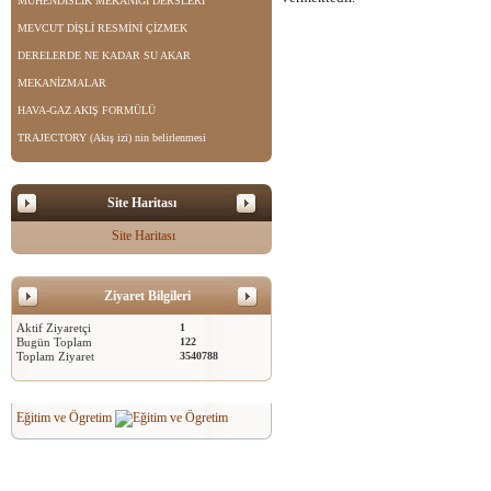
MÜHENDİSLİK MEKANİĞİ DERSLERİ
MEVCUT DİŞLİ RESMİNİ ÇİZMEK
DERELERDE NE KADAR SU AKAR
MEKANİZMALAR
HAVA-GAZ AKIŞ FORMÜLÜ
TRAJECTORY (Akış izi) nin belirlenmesi
Site Haritası
Site Haritası
Ziyaret Bilgileri
Aktif Ziyaretçi
1
Bugün Toplam
122
Toplam Ziyaret
3540788
Eğitim ve Ögretim