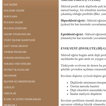
SİKLOİD EĞRİSİ (CYCLOID)
FAN SEÇİMİ
Sikloid profil artık dişlilerde pek
metod basitçe; bir silindirin üzeri
MALZEME SEÇİMİ
çıkarmış olduğu profildir (Bkz. yan
BORULAMA
Hiposikloid eğrisi :
Sikloid eğrisin
RULMAN SEÇİMİ
(çukur) bir hat üzerinde yuvarlanmas
RULMAN ÇEŞİTLERİ
Episikloid eğrisi :
Sikloid eğrisind
GEÇME TOLERANSLARI
(tümsek) bir hat üzerinde yuvarlanma
YÜZEY İŞLEME İŞARETLERİ
ŞAFT YATAK DİZAYNI
EVOLVENT
(
INVOLUTE
) DİŞ
YATIRIM PROJELERİ
Sikloid eğrisi bugün artık dişli pr
EVRENİN KRONOLOJİSİ
sayfalarda bu gün artık en yaygın ol
YARARLI WEB SİTELERİ
Türkiyede evolvent de denen bu prof
şekilde çevreden açılması esnasında
ÖLÜMLÜ İŞ KAZALARI
İnvolute dişlerin cycloid dişlere gör
ERGONOMİ
İŞLETME İÇİ MERDİVENLER
Dişlilerde minimum titreşim
Üretim metodu basittir
GÜRÜLTÜ
Dişli eksenleri arasındaki h
TABLOLAR
İmalat maliyeti düşüktür
İLGİNÇ VE EĞİTİCİ PROBLEMLER
İnvolute profilinin önemli dezavan
sayısının oldukça büyük olmasıdır
PROBLEM 1