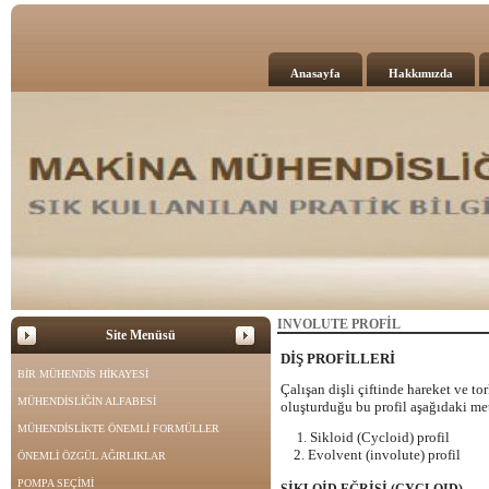
Anasayfa
Hakkımızda
INVOLUTE PROFİL
Site Menüsü
DİŞ PROFİLLERİ
BİR MÜHENDİS HİKAYESİ
Çalışan dişli çiftinde hareket ve to
MÜHENDİSLİĞİN ALFABESİ
oluşturduğu bu profil aşağıdaki met
MÜHENDİSLİKTE ÖNEMLİ FORMÜLLER
Sikloid (Cycloid) profil
1.
2. Evolvent (involute) profil
ÖNEMLİ ÖZGÜL AĞIRLIKLAR
POMPA SEÇİMİ