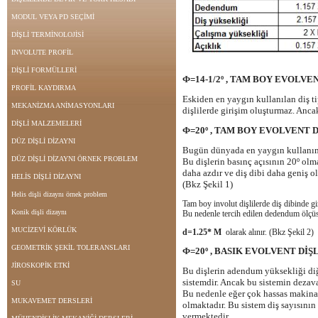
MODUL VEYA PD SEÇİMİ
DİŞLİ TERMİNOLOJİSİ
INVOLUTE PROFİL
DİŞLİ FORMÜLLERİ
Ф=
14-1/2º , TAM BOY EVOLVE
PROFİL KAYDIRMA
Eskiden en yaygın kullanılan diş ti
MEKANİZMA ANİMASYONLARI
dişlilerde girişim oluşturmaz. Anca
DİŞLİ MALZEMELERİ
Ф=
20º , TAM BOY EVOLVENT
DÜZ DİŞLİ DİZAYNI
Bugün dünyada en yaygın kullanımı 
DÜZ DİŞLİ DİZAYNI ÖRNEK PROBLEM
Bu dişlerin basınç açısının 20º olma
daha azdır ve diş dibi daha geniş o
HELİS DİŞLİ DİZAYNI
(Bkz Şekil 1)
Helis dişli dizaynı örnek problem
Tam boy involut dişlilerde diş dibinde gir
Konik dişli dizaynı
Bu nedenle tercih edilen dedendum ölçü
MUCİZEVİ KÖRLÜK
d=1.25* M
olarak alınır. (Bkz Şekil 2)
GEOMETRİK ŞEKİL TOLERANSLARI
Ф=
20º , BASIK EVOLVENT
DİŞ
JİROSKOPİK ETKİ
Bu dişlerin adendum yüksekliği diğe
sistemdir. Ancak bu sistemin dezava
SU
Bu nedenle eğer çok hassas makinal
MUKAVEMET DERSLERİ
olmaktadır. Bu sistem diş sayısının
vermektedir.