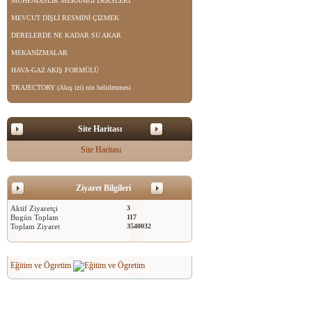
MÜHENDİSLİK MEKANİĞİ DERSLERİ
MEVCUT DİŞLİ RESMİNİ ÇİZMEK
DERELERDE NE KADAR SU AKAR
MEKANİZMALAR
HAVA-GAZ AKIŞ FORMÜLÜ
TRAJECTORY (Akış izi) nin belirlenmesi
Site Haritası
Site Haritası
Ziyaret Bilgileri
Aktif Ziyaretçi
3
Bugün Toplam
117
Toplam Ziyaret
3540032
Eğitim ve Ögretim