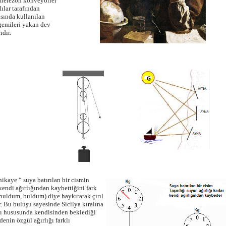
 helezon konveyörler
ılar tarafından
sında kullanılan
gemileri yakan dev
ıdır.
hikaye “ suya batırılan bir cismin
 kendi ağırlığından kaybettiğini fark
buldum, buldum) diye haykırarak çırıl
r. Bu buluşu sayesinde Sicilya kıralına
ğı hususunda kendisinden beklediği
denin özgül ağırlığı farklı