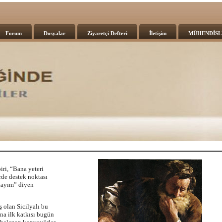
Forum
Dosyalar
Ziyaretçi Defteri
İletişim
MÜHENDİSL
iri, “Bana yeteri
rde destek noktası
tayım” diyen
 olan Sicilyalı bu
na ilk katkısı bugün