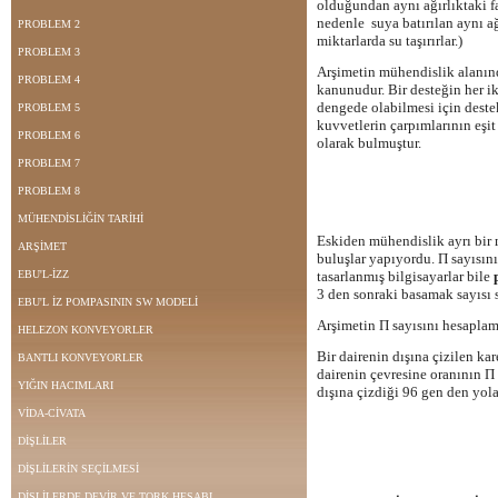
olduğundan aynı ağırlıktaki fa
nedenle suya batırılan aynı ağı
PROBLEM 2
miktarlarda su taşırırlar.)
PROBLEM 3
Arşimetin mühendislik alanında
PROBLEM 4
kanunudur. Bir desteğin her ik
dengede olabilmesi için destek
PROBLEM 5
kuvvetlerin çarpımlarının eşit
PROBLEM 6
olarak bulmuştur.
PROBLEM 7
PROBLEM 8
MÜHENDİSLİĞİN TARİHİ
Eskiden mühendislik ayrı bir 
ARŞİMET
buluşlar yapıyordu. Π sayısını
EBU'L-İZZ
tasarlanmış bilgisayarlar bile
3 den sonraki basamak sayısı 
EBU'L İZ POMPASININ SW MODELİ
Arşimetin Π sayısını hesaplam
HELEZON KONVEYORLER
Bir dairenin dışına çizilen ka
BANTLI KONVEYORLER
dairenin çevresine oranının Π 
YIĞIN HACIMLARI
dışına çizdiği 96 gen den yol
VİDA-CİVATA
DİŞLİLER
DİŞLİLERİN SEÇİLMESİ
DİŞLİLERDE DEVİR VE TORK HESABI