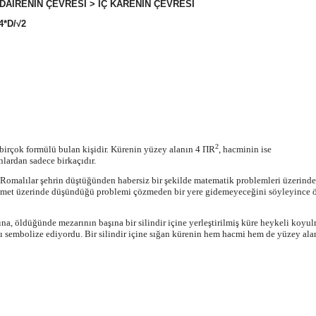
 DAİRENİN ÇEVRESİ > İÇ KARENİN ÇEVRESİ
*D/√2
2
birçok formülü bulan kişidir. Kürenin yüzey alanın 4 ΠR
, hacminin ise
lardan sadece birkaçıdır.
 Romalılar şehrin düştüğünden habersiz bir şekilde matematik problemleri üzerinde
şimet üzerinde düşündüğü problemi çözmeden bir yere gidemeyeceğini söyleyince öf
a, öldüğünde mezarının başına bir silindir içine yerleştirilmiş küre heykeli koyul
 sembolize ediyordu. Bir silindir içine sığan kürenin hem hacmi hem de yüzey alan