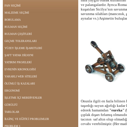
hala yaygın olarak kullanılan
ve palangalardır. Ayrıca Romal
FAN SEÇİMİ
kuşatılan Sicilya’nın savunma
MALZEME SEÇİMİ
savunma silahları (mancınık, 
aynalar vs.) Arşimetin buluşlar
BORULAMA
RULMAN SEÇİMİ
RULMAN ÇEŞİTLERİ
GEÇME TOLERANSLARI
YÜZEY İŞLEME İŞARETLERİ
ŞAFT YATAK DİZAYNI
YATIRIM PROJELERİ
EVRENİN KRONOLOJİSİ
YARARLI WEB SİTELERİ
ÖLÜMLÜ İŞ KAZALARI
ERGONOMİ
İŞLETME İÇİ MERDİVENLER
Onunla ilgili en fazla bilinen 
GÜRÜLTÜ
taşırdığı suyun ağırlığı kadar
ederek hamamdan
"eureka"
(
TABLOLAR
çıplak dışarı fırlamış olmasıdı
tacının saf altın olup olmadı
İLGİNÇ VE EĞİTİCİ PROBLEMLER
cevabı verebilmiştir. (Her mad
PROBLEM 1