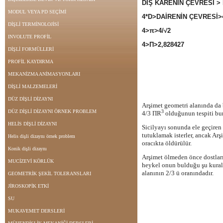
DIŞ KARENİN ÇEVRESİ >
MODUL VEYA PD SEÇİMİ
4*D>DAİRENİN ÇEVRESİ>4
DİŞLİ TERMİNOLOJİSİ
4>π>4/√2
INVOLUTE PROFİL
4>Π>2,828427
DİŞLİ FORMÜLLERİ
PROFİL KAYDIRMA
MEKANİZMA ANİMASYONLARI
DİŞLİ MALZEMELERİ
DÜZ DİŞLİ DİZAYNI
Arşimet geometri alanında da 
DÜZ DİŞLİ DİZAYNI ÖRNEK PROBLEM
3
4/3 ΠR
olduğunun tespiti bun
HELİS DİŞLİ DİZAYNI
Sicilyayı sonunda ele geçiren
tutuklamak isterler, ancak Ar
Helis dişli dizaynı örnek problem
oracıkta öldürülür.
Konik dişli dizaynı
Arşimet ölmeden önce dostların
MUCİZEVİ KÖRLÜK
heykel onun bulduğu şu kuralı
alanının 2/3 ü oranındadır.
GEOMETRİK ŞEKİL TOLERANSLARI
JİROSKOPİK ETKİ
SU
MUKAVEMET DERSLERİ