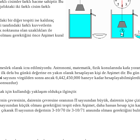
rklı cisimler farklı hacme sahiptir. Bu
rlıktaki iki farklı cisim farklı
ki bir diğer tespiti ise kaldıraç
i tarafındaki farklı kuvvetlerin
 noktasına olan uzaklıkları ile
 olması gerektiğini önce Arşimet kural
meslek olarak icra edilmiyordu. Astronomi, matematik, fizik konularında kafa yora
 ilk defa bu günkü değerine en yakın olarak hesaplayan kişi de Arşimet dir. Bu gün 
pi
sayısını virgülden sonra ancak 6,442,450,000 haneye kadar hesaplayabilmişlerdir.
sonsuzdur)
ak için kullandığı yaklaşım oldukça ilginçtir.
renin çevresinin, dairenin çevresine oranının Π sayısından büyük, dairenin içine çiz
sayısından küçük olması gerektiğini tespit eden Arşimet, daha hassas hesap için kar
a çıkarak Π sayısının değerinin 3-10/70 ile
3-10/71 arasında olması gerektiğini bul