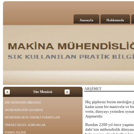
Anasayfa
Hakkımızda
ARŞİMET
Site Menüsü
Hiç şüphesiz bizim mesleğin p
BİR MÜHENDİS HİKAYESİ
kadar uzun bir manivela ve bi
MÜHENDİSLİĞİN ALFABESİ
verin, dünyayı yerinden oyna
Arşimetdir.
MÜHENDİSLİKTE ÖNEMLİ FORMÜLLER
Bundan 2200 yıl önce yaşamış
ÖNEMLİ ÖZGÜL AĞIRLIKLAR
dahi’nin mühendislik dünyası
POMPA SEÇİMİ