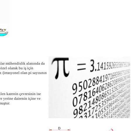
nlar mühendislik alanında da
özel olarak bu iş için
 (irrasyonel olan pi sayısının
ilen karenin çevresinin ise
e yerine dairenin içine ve
muştur.