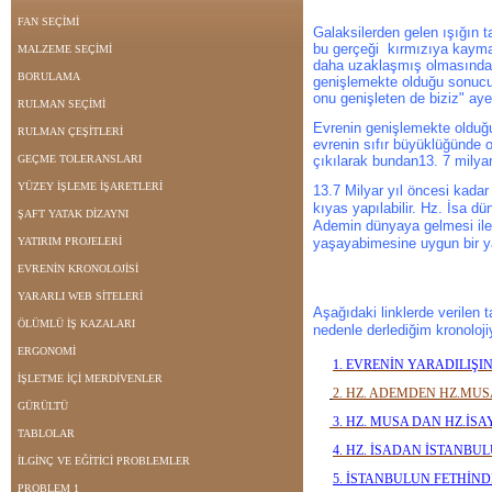
FAN SEÇİMİ
Galaksilerden gelen ışığın t
bu gerçeği kırmızıya kayma 
MALZEME SEÇİMİ
daha uzaklaşmış olmasından 
BORULAMA
genişlemekte olduğu sonucun
onu genişleten de biziz" aye
RULMAN SEÇİMİ
Evrenin genişlemekte olduğu
RULMAN ÇEŞİTLERİ
evrenin sıfır büyüklüğünde
GEÇME TOLERANSLARI
çıkılarak bundan13. 7 milya
YÜZEY İŞLEME İŞARETLERİ
13.7 Milyar yıl öncesi kada
kıyas yapılabilir. Hz. İsa d
ŞAFT YATAK DİZAYNI
Ademin dünyaya gelmesi ile 
YATIRIM PROJELERİ
yaşayabimesine uygun bir yap
EVRENİN KRONOLOJİSİ
YARARLI WEB SİTELERİ
Aşağıdaki linklerde verilen 
ÖLÜMLÜ İŞ KAZALARI
nedenle derlediğim kronoloji
ERGONOMİ
1. EVRENİN YARADILIŞ
İŞLETME İÇİ MERDİVENLER
2. HZ. ADEMDEN HZ.M
GÜRÜLTÜ
3. HZ. MUSA DAN HZ.İS
TABLOLAR
4. HZ. İSADAN İSTANB
İLGİNÇ VE EĞİTİCİ PROBLEMLER
5. İSTANBULUN FETHİN
PROBLEM 1