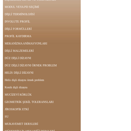
MODUL VEYA PD SEÇİMİ
DİŞLİ TERMİNOLOJİSİ
INVOLUTE PROFİL
DİŞLİ FORMÜLLERİ
PROFİL KAYDIRMA
MEKANİZMA ANİMASYONLARI
DİŞLİ MALZEMELERİ
DÜZ DİŞLİ DİZAYNI
DÜZ DİŞLİ DİZAYNI ÖRNEK PROBLEM
HELİS DİŞLİ DİZAYNI
Helis dişli dizaynı örnek problem
Konik dişli dizaynı
MUCİZEVİ KÖRLÜK
GEOMETRİK ŞEKİL TOLERANSLARI
JİROSKOPİK ETKİ
SU
MUKAVEMET DERSLERİ