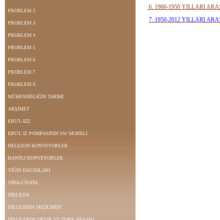
6. 1900-1950 YILLARI ARA
PROBLEM 2
7. 1950-2012 YILLARI AR
PROBLEM 3
PROBLEM 4
PROBLEM 5
PROBLEM 6
PROBLEM 7
PROBLEM 8
MÜHENDİSLİĞİN TARİHİ
ARŞİMET
EBU'L-İZZ
EBU'L İZ POMPASININ SW MODELİ
HELEZON KONVEYORLER
BANTLI KONVEYORLER
YIĞIN HACIMLARI
VİDA-CİVATA
DİŞLİLER
DİŞLİLERİN SEÇİLMESİ
DİŞLİLERDE DEVİR VE TORK HESABI