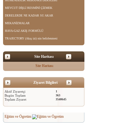
MÜHENDİSLİK MEKANİĞİ DERSLERİ
MEVCUT DİŞLİ RESMİNİ ÇİZMEK
DERELERDE NE KADAR SU AKAR
MEKANİZMALAR
HAVA-GAZ AKIŞ FORMÜLÜ
TRAJECTORY (Akış izi) nin belirlenmesi
Site Haritası
Site Haritası
Ziyaret Bilgileri
Aktif Ziyaretçi
1
Bugün Toplam
363
Toplam Ziyaret
3540645
Eğitim ve Ögretim