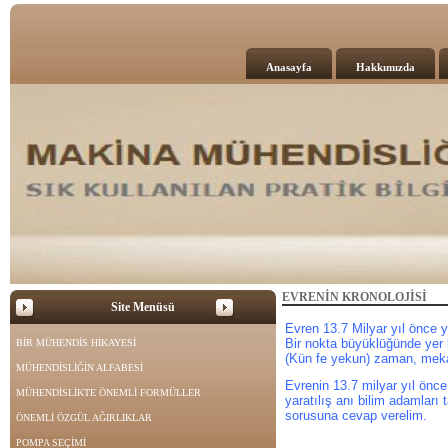
Anasayfa
Hakkımızda
EVRENİN KRONOLOJİSİ
Site Menüsü
Evren 13.7 Milyar yıl önce 
Bir nokta büyüklüğünde yer 
BİR MÜHENDİS HİKAYESİ
(Kün fe yekun)
zaman,
mek
MÜHENDİSLİĞİN ALFABESİ
Evrenin 13.7 milyar yıl önce
MÜHENDİSLİKTE ÖNEMLİ FORMÜLLER
yaratılış anı bilim adamları
sorusuna cevap verelim.
ÖNEMLİ ÖZGÜL AĞIRLIKLAR
POMPA SEÇİMİ