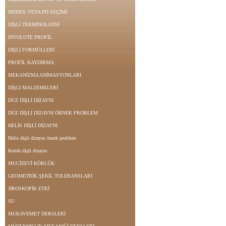
MODUL VEYA PD SEÇİMİ
DİŞLİ TERMİNOLOJİSİ
INVOLUTE PROFİL
DİŞLİ FORMÜLLERİ
PROFİL KAYDIRMA
MEKANİZMA ANİMASYONLARI
DİŞLİ MALZEMELERİ
DÜZ DİŞLİ DİZAYNI
DÜZ DİŞLİ DİZAYNI ÖRNEK PROBLEM
HELİS DİŞLİ DİZAYNI
Helis dişli dizaynı örnek problem
Konik dişli dizaynı
MUCİZEVİ KÖRLÜK
GEOMETRİK ŞEKİL TOLERANSLARI
JİROSKOPİK ETKİ
SU
MUKAVEMET DERSLERİ