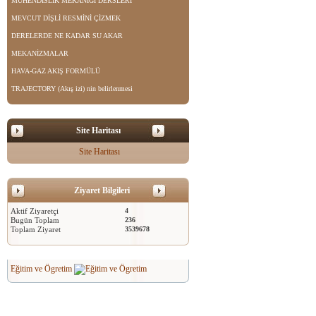
MÜHENDİSLİK MEKANİĞİ DERSLERİ
MEVCUT DİŞLİ RESMİNİ ÇİZMEK
DERELERDE NE KADAR SU AKAR
MEKANİZMALAR
HAVA-GAZ AKIŞ FORMÜLÜ
TRAJECTORY (Akış izi) nin belirlenmesi
Site Haritası
Site Haritası
Ziyaret Bilgileri
Aktif Ziyaretçi
4
Bugün Toplam
236
Toplam Ziyaret
3539678
Eğitim ve Ögretim