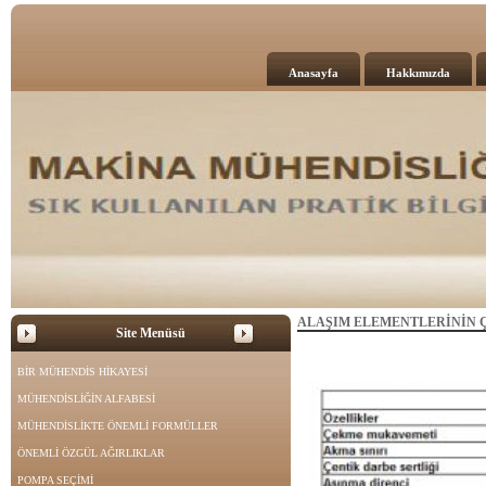
Anasayfa
Hakkımızda
ALAŞIM ELEMENTLERİNİN Ç
Site Menüsü
BİR MÜHENDİS HİKAYESİ
MÜHENDİSLİĞİN ALFABESİ
MÜHENDİSLİKTE ÖNEMLİ FORMÜLLER
ÖNEMLİ ÖZGÜL AĞIRLIKLAR
POMPA SEÇİMİ