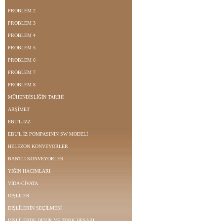
PROBLEM 2
PROBLEM 3
PROBLEM 4
PROBLEM 5
PROBLEM 6
PROBLEM 7
PROBLEM 8
MÜHENDİSLİĞİN TARİHİ
ARŞİMET
EBU'L-İZZ
EBU'L İZ POMPASININ SW MODELİ
HELEZON KONVEYORLER
BANTLI KONVEYORLER
YIĞIN HACIMLARI
VİDA-CİVATA
DİŞLİLER
DİŞLİLERİN SEÇİLMESİ
DİŞLİLERDE DEVİR VE TORK HESABI