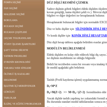
POMPA SEÇİMİ
DÜZ DİŞLİ RESMİNİ ÇİZMEK
FAN SEÇİMİ
Sadece dişlinin göbek bilgileri eldeki dişliden ölçülere
kovan genişliği, kama ölçüleri şekli vs.). Mevcut dişli
MALZEME SEÇİMİ
bilgileri ve diğer değerleri ise hesaplanarak bulunur.
BORULAMA
Hesaplanarak bulunacak bilgiler için normalde EXCELL
RULMAN SEÇİMİ
Düz ve helis dişliler için
SİLİNDİRİK DİŞLİ H
RULMAN ÇEŞİTLERİ
Ve konik dişliler için
KONİK DİŞLİ HESAP TA
GEÇME TOLERANSLARI
Düz dişli hesap tablosu aşağıda belirtilen esaslar gözet
YÜZEY İŞLEME İŞARETLERİ
MODÜLÜN BELİRLENMESİ
ŞAFT YATAK DİZAYNI
Eldeki dişliden en kolay elde edilecek bilgi diş sayısı
YATIRIM PROJELERİ
ise dişlinin modülünün ne olduğu bilgisidir.
EVRENİN KRONOLOJİSİ
Belirli bir tecrübeden sonra bir ressam veya imalatç
ile modül aşağıdaki gibi belirlenir.
YARARLI WEB SİTELERİ
ÖLÜMLÜ İŞ KAZALARI
Tashih (Profil kaydırma işlemi) uygulanmamış normal
ERGONOMİ
D
=M*Z
İŞLETME İÇİ MERDİVENLER
t
GÜRÜLTÜ
D
=M(Z+2) >> M=D
/ (Z+2)
formülünden elde ed
o
o
TABLOLAR
Ancak dişlide tashih yapılmış ise yukarıdaki formül a
Bu durumda standart modül tablolarından sonuca en ya
İLGİNÇ VE EĞİTİCİ PROBLEMLER