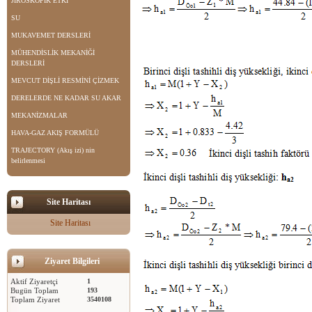
JİROSKOPİK ETKİ
SU
MUKAVEMET DERSLERİ
MÜHENDİSLİK MEKANİĞİ
DERSLERİ
MEVCUT DİŞLİ RESMİNİ ÇİZMEK
DERELERDE NE KADAR SU AKAR
MEKANİZMALAR
HAVA-GAZ AKIŞ FORMÜLÜ
TRAJECTORY (Akış izi) nin
belirlenmesi
Site Haritası
Site Haritası
Ziyaret Bilgileri
Aktif Ziyaretçi
1
Bugün Toplam
193
Toplam Ziyaret
3540108