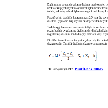
Dişli imalatı sırasında çakının dişlinin merkezinden 
uzaklaştırılıp yahut yakınlaştırılarak işlenmesine tashi
tashih, yakınlaştırılarak işlenirse negatif tashih yapılm
0
Pozitif tashih özellikle kavrama açısı 20
için diş sayı
dişlilere uygulanır. Diş sayıları bu değerlerden büyük o
Tashih uygulamasının esas nedeni dişlerin kesilmesi s
pozitif tashih uygulanmış dişlilerin diş dibi kalınlıkl
uygulanmış dişlinin kendi dış çapı artarken karşı dişlin
Bir diğer önemli husus karşılıklı çalışan dişlilerde tas
değişmesidir. Tashihli dişlilerin eksenler arası mesaf
“
k
” katsayısı için Bkz .
PROFİL KAYDIRMA