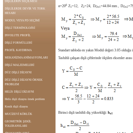
DİŞLİLERİN SEÇİLMESİ
0
α=20
Z
=12, Z
=24, D
=44.84 mm , D
=7
1
2
Öo1
Öo2
DİŞLİLERDE DEVİR VE TORK
HESABI
MODUL VEYA PD SEÇİMİ
DİŞLİ TERMİNOLOJİSİ
INVOLUTE PROFİL
DİŞLİ FORMÜLLERİ
Standart tabloda en yakın Modül değeri 3.05 olduğu i
PROFİL KAYDIRMA
MEKANİZMA ANİMASYONLARI
Tashihli çalışan dişli çiftlerinde ölçülen eksenler aras
DİŞLİ MALZEMELERİ
DÜZ DİŞLİ DİZAYNI
DÜZ DİŞLİ DİZAYNI ÖRNEK
PROBLEM
HELİS DİŞLİ DİZAYNI
Helis dişli dizaynı örnek problem
Konik dişli dizaynı
Birinci dişli tashihli diş yüksekliği:
h
a1
MUCİZEVİ KÖRLÜK
GEOMETRİK ŞEKİL
TOLERANSLARI