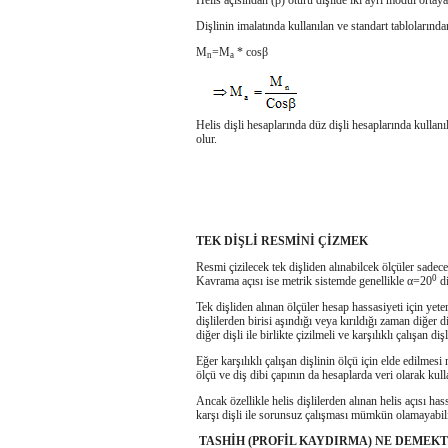
Helis açısından (β) ötürü dişlide iki ayrı modül ort
Dişlinin imalatında kullanılan ve standart tabloları
M
=M
* cosβ
n
a
Helis dişli hesaplarında düz dişli hesaplarında kulla
olur.
TEK DİŞLİ RESMİNİ ÇİZMEK
Resmi çizilecek tek dişliden alınabilcek ölçüler sadec
0
Kavrama açısı ise metrik sistemde genellikle α=20
di
Tek dişliden alınan ölçüler hesap hassasiyeti için yeterli
dişlilerden birisi aşındığı veya kırıldığı zaman diğer di
diğer dişli ile birlikte çizilmeli ve karşılıklı çalışan 
Eğer karşılıklı çalışan dişlinin ölçü için elde edilmes
ölçü ve diş dibi çapının da hesaplarda veri olarak kull
Ancak özellikle helis dişlilerden alınan helis açısı ha
karşı dişli ile sorunsuz çalışması mümkün olamayabili
TASHİH (PROFİL KAYDIRMA) NE DEMEKT