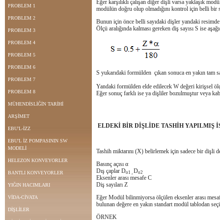
Eğer karşılıklı çalışan diğer dişli varsa yaklaşık mod
PROBLEM 1
modülün doğru olup olmadığını kontrol için belli bir sa
PROBLEM 2
Bunun için önce belli sayıdaki dişler yandaki resimde 
Ölçü aralığında kalması gereken diş sayısı S ise aşağ
PROBLEM 3
PROBLEM 4
PROBLEM 5
PROBLEM 6
S yukarıdaki formülden çıkan sonuca en yakın tam say
PROBLEM 7
Yandaki formülden elde edilecek W değeri kirişsel ölç
PROBLEM 8
Eğer sonuç farklı ise ya dişliler bozulmuştur veya kab
MÜHENDİSLİĞİN TARİHİ
ARŞİMET
ELDEKİ BİR DİŞLİDE TASHİH YAPILMIŞ İ
EBU'L-İZZ
EBU'L İZ POMPASININ SW
MODELİ
Tashih miktarını (X) belirlemek için sadece bir dişli de
HELEZON KONVEYORLER
Basınç açısı α
Dış çaplar D
D
BANTLI KONVEYORLER
o1 ,
o2
Eksenler arası mesafe C
Diş sayıları Z
YIĞIN HACIMLARI
Eğer Modül bilinmiyorsa ölçülen eksenler arası mesaf
VİDA-CİVATA
bulunan değere en yakın standart modül tablodan seçi
DİŞLİLER
ÖRNEK