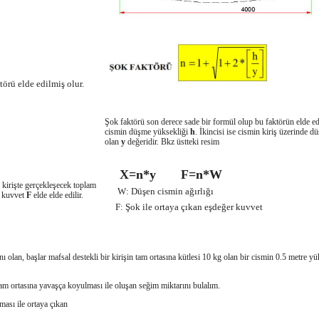
törü elde edilmiş olur.
Şok faktörü son derece sade bir formül olup bu faktörün elde edil
cismin düşme yüksekliği
h
. İkincisi ise cismin kiriş üzerinde 
olan
y
değeridir. Bkz üstteki resim
X=n*y
F=n*W
kirişte gerçekleşecek toplam
W: Düşen cismin ağırlığı
k kuvvet
F
elde elde edilir.
F: Şok ile ortaya çıkan eşdeğer kuvvet
nı olan, başlar mafsal destekli bir kirişin tam ortasına kütlesi 10 kg olan bir cismin 0.5 metre y
am ortasına yavaşça koyulması ile oluşan seğim miktarını bulalım.
ması ile ortaya çıkan