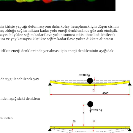
n kirişte yaptığı deformasyonu daha kolay hesaplamak için düşen cismin
 almış olduğu seğim miktarı kadar yolu enerji denkleminde göz ardı etmiştik.
ayısı büyükse seğim kadar ilave yolun sonuca etkisi ihmal edilebilecek
ısa ve yay katsayısı küçükse seğim kadar ilave yolun dikkate alınması
irlikte enerji denkleminde yer alması için enerji denkleminin aşağıdaki
unda uygulanabilecek yay
münden aşağıdaki denklem
ümünden.