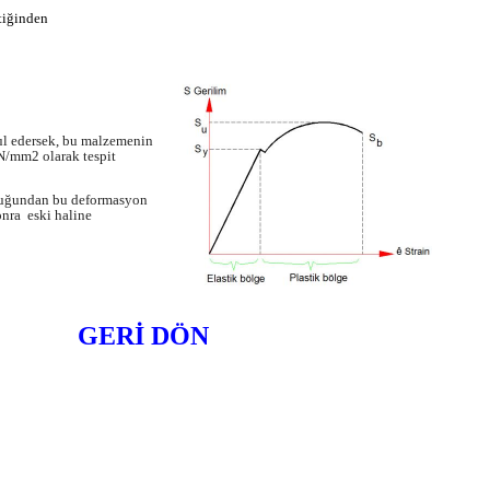
tiğinden
ul edersek, bu malzemenin
/mm2 olarak tespit
ğundan bu deformasyon
onra eski haline
GERİ DÖN