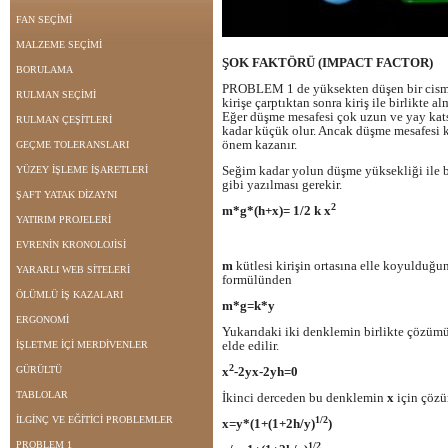
FAN SEÇİMİ
MALZEME SEÇİMİ
ŞOK FAKTÖRÜ (IMPACT FACTOR)
BORULAMA
PROBLEM 1 de yüksekten düşen bir cismi
RULMAN SEÇİMİ
kirişe çarptıktan sonra kiriş ile birlikte
Eğer düşme mesafesi çok uzun ve yay kats
RULMAN ÇEŞİTLERİ
kadar küçük olur. Ancak düşme mesafesi k
önem kazanır.
GEÇME TOLERANSLARI
Seğim kadar yolun düşme yüksekliği ile b
YÜZEY İŞLEME İŞARETLERİ
gibi yazılması gerekir.
ŞAFT YATAK DİZAYNI
2
m*g*(h+x)= 1/2 k x
YATIRIM PROJELERİ
EVRENİN KRONOLOJİSİ
m
kütlesi kirişin ortasına elle koyulduğ
YARARLI WEB SİTELERİ
formülünden
ÖLÜMLÜ İŞ KAZALARI
m*g=k*y
ERGONOMİ
Yukarıdaki iki denklemin birlikte çözü
elde edilir.
İŞLETME İÇİ MERDİVENLER
2
GÜRÜLTÜ
x
-2yx-2yh=0
TABLOLAR
İkinci derceden bu denklemin
x
için çöz
İLGİNÇ VE EĞİTİCİ PROBLEMLER
1/2
x=y*(1+(1+2h/y)
)
PROBLEM 1
1/2