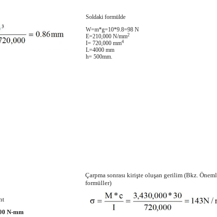
Soldaki formülde
W=m*g=10*9.8=98 N
2
E=210,000 N/mm
4
I= 720,000 mm
L=4000 mm
h= 500mm.
Çarpma sonrası kirişte oluşan gerilim (Bkz. Öneml
formüller)
nt
000 N-mm