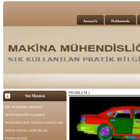
Anasayfa
Hakkımızda
PROBLEM 2
Site Menüsü
BİR MÜHENDİS HİKAYESİ
MÜHENDİSLİĞİN ALFABESİ
MÜHENDİSLİKTE ÖNEMLİ FORMÜLLER
ÖNEMLİ ÖZGÜL AĞIRLIKLAR
POMPA SEÇİMİ