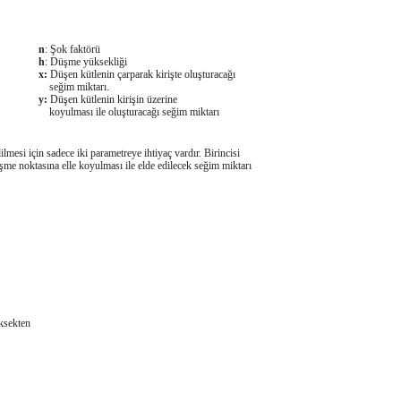
n
: Şok faktörü
h
: Düşme yüksekliği
x:
Düşen kütlenin çarparak kirişte oluşturacağı
seğim miktarı.
y:
Düşen kütlenin kirişin üzerine
koyulması ile oluşturacağı seğim miktarı
mesi için sadece iki parametreye ihtiyaç vardır. Birincisi
düşme noktasına elle koyulması ile elde edilecek seğim miktarı
üksekten