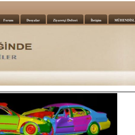
Forum
Dosyalar
Ziyaretçi Defteri
İletişim
MÜHENDİSL