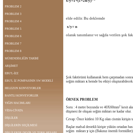
x/y=
1+(1+2h/y)
PROBLEM 2
PROBLEM 3
elde edilir. Bu deklemde
PROBLEM 4
x/y= n
PROBLEM 5
olarak tanımlanır ve sağda verilen şok fak
PROBLEM 6
PROBLEM 7
PROBLEM 8
MÜHENDİSLİĞİN TARİHİ
ARŞİMET
EBU'L-İZZ
Şok faktörünü kullanarak hem çarpmadan sonra 
EBU'L İZ POMPASININ SW MODELİ
seğim miktarı
x
hemde bu etkiyi oluşturabilece
HELEZON KONVEYORLER
BANTLI KONVEYORLER
ÖRNEK PROBLEM
YIĞIN HACIMLARI
2
Soru : 4 metre boyunda ve 40X60mm
kesit ala
VİDA-CİVATA
düşmesi ile oluşan seğim miktarı ne kadar olur.
DİŞLİLER
Cevap: Önce kütlesi 10 Kg olan cismin kirişin t
DİŞLİLERİN SEÇİLMESİ
Başlar mafsal destekli kirişte yükün ortadan bas
seğim
miktarı
y
için (Bakınız önemli formüller)
DİŞLİLERDE DEVİR VE TORK HESABI