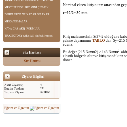
MÜHENDİSLİK MEKANİĞİ DERSLERİ
Nominal eksen kirişin tam ortasından geç
MEVCUT DİŞLİ RESMİNİ ÇİZMEK
c=60/2= 30 mm
DERELERDE NE KADAR SU AKAR
MEKANİZMALAR
HAVA-GAZ AKIŞ FORMÜLÜ
TRAJECTORY (Akış izi) nin belirlenmesi
Kiriş malzemesinin St37-2 olduğunu kab
çekme dayanımını
TABLO
dan Sy=215 N
ederiz.
2
Bu değer (215 N/mm2) > 143 N/mm
oldu
Site Haritası
elastik bölgede olur ve kiriş esnedikten s
döner.
Site Haritası
Ziyaret Bilgileri
Aktif Ziyaretçi
4
Bugün Toplam
221
Toplam Ziyaret
3539663
Eğitim ve Ögretim