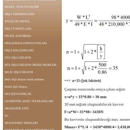
MODUL VEYA PD SEÇİMİ
DİŞLİ TERMİNOLOJİSİ
INVOLUTE PROFİL
DİŞLİ FORMÜLLERİ
PROFİL KAYDIRMA
MEKANİZMA ANİMASYONLARI
DİŞLİ MALZEMELERİ
DÜZ DİŞLİ DİZAYNI
DÜZ DİŞLİ DİZAYNI ÖRNEK PROBLEM
HELİS DİŞLİ DİZAYNI
Helis dişli dizaynı örnek problem
==> n=35 (Şok faktörü)
Konik dişli dizaynı
Çarpma sonucunda ortaya çıkan seğim
MUCİZEVİ KÖRLÜK
x=n*y = 35*0.86 = 30 mm
GEOMETRİK ŞEKİL TOLERANSLARI
30 mm seğimi oluşturabilecek kuvvet
JİROSKOPİK ETKİ
F=n*W= 35*98= 3430N
SU
Bu kuvvetin oluşturabileceği max. mome
MUKAVEMET DERSLERİ
Mmax= F*L/4 = 3430*4000/4= 3,430,