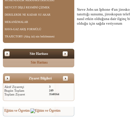
MÜHENDİSLİK MEKANİĞİ DERSLERİ
MEVCUT DİŞLİ RESMİNİ ÇİZMEK
Steve Jobs un Iphone 4'un jirosko
tanıttığı sunumu, jiroskopun tele
DERELERDE NE KADAR SU AKAR
nasıl etkin olduğuna dair ilginç b
MEKANİZMALAR
olduğu için sağda veriyorum
HAVA-GAZ AKIŞ FORMÜLÜ
TRAJECTORY (Akış izi) nin belirlenmesi
Site Haritası
Site Haritası
Ziyaret Bilgileri
Aktif Ziyaretçi
3
Bugün Toplam
249
Toplam Ziyaret
3540164
Eğitim ve Ögretim