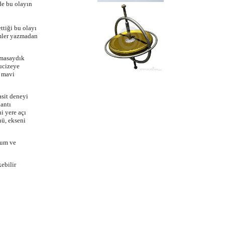
de bu olayın
ttiği bu olayı
emler yazmadan
nmasaydık
ucizeye
 mavi
asit deneyi
lantı
i yere açı
nü, ekseni
dum ve
ebilir