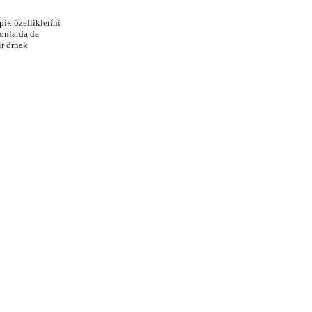
pik özelliklerini
fonlarda da
ir örnek