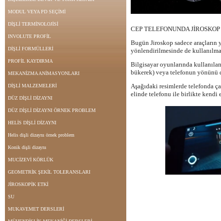
MODUL VEYA PD SEÇİMİ
DİŞLİ TERMİNOLOJİSİ
CEP TELEFONUNDA JİROSKOP
INVOLUTE PROFİL
Bugün Jiroskop sadece araçların y
DİŞLİ FORMÜLLERİ
yönlendirilmesinde de kullanılma
PROFİL KAYDIRMA
Bilgisayar oyunlarında kullanılan
bükerek) veya telefonun yönünü d
MEKANİZMA ANİMASYONLARI
Aşağıdaki resimlerde telefonda ç
DİŞLİ MALZEMELERİ
elinde telefonu ile birlikte kendi
DÜZ DİŞLİ DİZAYNI
DÜZ DİŞLİ DİZAYNI ÖRNEK PROBLEM
HELİS DİŞLİ DİZAYNI
Helis dişli dizaynı örnek problem
Konik dişli dizaynı
MUCİZEVİ KÖRLÜK
GEOMETRİK ŞEKİL TOLERANSLARI
JİROSKOPİK ETKİ
SU
MUKAVEMET DERSLERİ