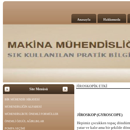
Anasayfa
Hakkımızda
JİROSKOPİK ETKİ
Site Menüsü
BİR MÜHENDİS HİKAYESİ
MÜHENDİSLİĞİN ALFABESİ
MÜHENDİSLİKTE ÖNEMLİ FORMÜLLER
JİROSKOP (GYROSCOPE)
ÖNEMLİ ÖZGÜL AĞIRLIKLAR
Hepimiz çocukken topaç döndürmü
yatar ve kalır ama bir şekilde dö
POMPA SEÇİMİ