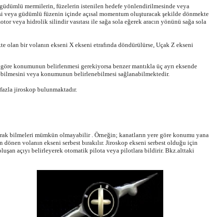
 güdümlü mermilerin, füzelerin istenilen hedefe yönlendirilmesinde veya
i veya güdümlü füzenin içinde açısal momentum oluşturacak şekilde dönmekte
tor veya hidrolik silindir vasıtası ile sağa sola eğerek aracın yönünü sağa sola
kte olan bir volanın ekseni X ekseni etrafında döndürülürse, Uçak Z eksen
i
göre konumunun belirlenmesi gerekiyorsa benzer mantıkla üç ayrı eksende
rilebilmesini veya konumunun belirlenebilmesi sağlanabilmektedir.
 fazla jiroskop bulunmaktadır.
arak bilmeleri mümkün olmayabilir . Örneğin; kanatların yere göre konumu yana
n dönen volanın ekseni serbest bırakılır. Jiroskop ekseni serbest olduğu için
an açıyı belirleyerek otomatik pilota veya pilotlara bildirir. Bkz.alttaki