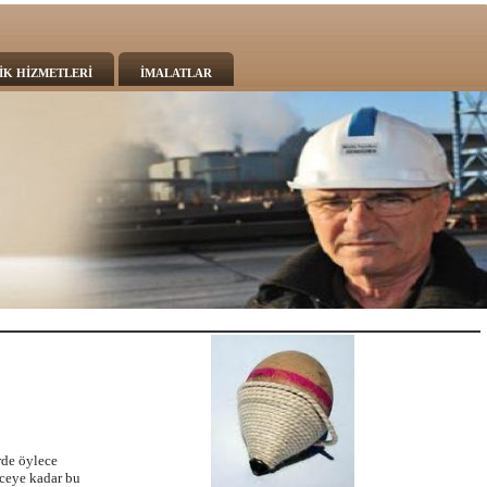
İK HİZMETLERİ
İMALATLAR
rde öylece
nceye kadar bu