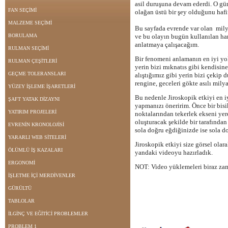
asil duruşuna devam ederdi. O gü
FAN SEÇİMİ
olağan üstü bir şey olduğunu hafi
MALZEME SEÇİMİ
Bu sayfada evrende var olan milya
BORULAMA
ve bu olayın bugün kullanılan ha
anlatmaya çalışacağım.
RULMAN SEÇİMİ
Bir fenomeni anlamanın en iyi yo
RULMAN ÇEŞİTLERİ
yerin bizi mıknatıs gibi kendisi
GEÇME TOLERANSLARI
alıştığımız gibi yerin bizi çekip
rengine, geceleri gökte asılı milyar
YÜZEY İŞLEME İŞARETLERİ
Bu nedenle Jiroskopik etkiyi en i
ŞAFT YATAK DİZAYNI
yapmanızı öneririm. Önce bir bisik
YATIRIM PROJELERİ
noktalarından tekerlek ekseni yere
oluşturacak şekilde bir tarafınd
EVRENİN KRONOLOJİSİ
sola doğru eğdiğinizde ise sola 
YARARLI WEB SİTELERİ
Jiroskopik etkiyi size görsel ola
ÖLÜMLÜ İŞ KAZALARI
yandaki videoyu hazırladık.
ERGONOMİ
NOT: Video yüklemeleri biraz zam
İŞLETME İÇİ MERDİVENLER
GÜRÜLTÜ
TABLOLAR
İLGİNÇ VE EĞİTİCİ PROBLEMLER
PROBLEM 1