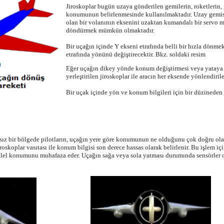
Jiroskoplar bugün uzaya gönderilen gemilerin, roketlerin,
konumunun belirlenmesinde kullanılmaktadır. Uzay gemis
olan bir volanının eksenini uzaktan kumandalı bir servo mo
döndürmek mümkün olmaktadır.
Bir uçağın içinde Y ekseni etrafında belli bir hızla dönme
etrafında yönünü değiştirecektir. Bkz. soldaki resim
Eğer uçağın dikey yönde konum değiştirmesi veya yataya 
yerleştirilen jiroskoplar ile aracın her eksende yönlendi
Bir uçak içinde yön ve konum bilgileri için bir düzineden
ksız bir bölgede pilotların, uçağın yere göre konumunun ne olduğunu çok doğru ol
oskoplar vasıtası ile konum bilgisi son derece hassas olarak belirlenir. Bu işlem içi
lel konumunu muhafaza eder. Uçağın sağa veya sola yatması durumında sensörler oluş