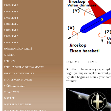
PROBLEM 2
PROBLEM 3
PROBLEM 4
PROBLEM 5
PROBLEM 6
PROBLEM 7
PROBLEM 8
MÜHENDİSLİĞİN TARİHİ
ARŞİMET
EBU'L-İZZ
KONUM BELİRLEME
EBU'L İZ POMPASININ SW MODELİ
Bulutlu bir havada veya gece ışı
doğru yatmış ise uçakta mevcut jir
HELEZON KONVEYORLER
uçaktan bağımsız olarak
yere para
BANTLI KONVEYORLER
resimler
YIĞIN HACIMLARI
VİDA-CİVATA
DİŞLİLER
DİŞLİLERİN SEÇİLMESİ
DİŞLİLERDE DEVİR VE TORK HESABI