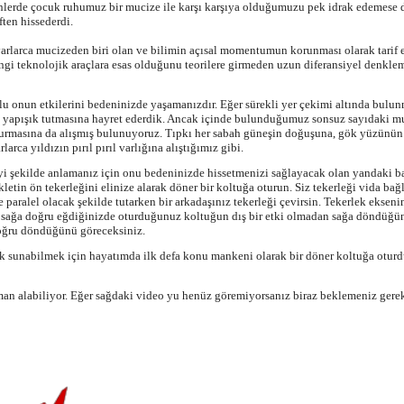
nlerde çocuk ruhumuz bir mucize ile karşı karşıya olduğumuzu pek idrak edemese 
ften hissederdi.
rlarca mucizeden biri olan ve bilimin açısal momentumun korunması olarak tarif e
ngi teknolojik araçlara esas olduğunu teorilere girmeden uzun diferansiyel denkl
lu onun etkilerini bedeninizde yaşamanızdır. Eğer sürekli yer çekimi altında bulu
ne yapışık tutmasına hayret ederdik. Ancak içinde bulunduğumuz sonsuz sayıdaki m
 durmasına da alışmış bulunuyoruz. Tıpkı her sabah
güneşin
doğuşuna, gök yüzünün
larca yıldızın pırıl pırıl varlığına alıştığımız gibi.
yi şekilde anlamanız için onu bedeninizde hissetmenizi sağlayacak olan yandaki b
letin ön tekerleğini elinize alarak döner bir koltuğa oturun. Siz tekerleği vida bağ
 paralel olacak şekilde tutarken bir arkadaşınız tekerleği çevirsin. Tekerlek eksenin
an sağa doğru eğdiğinizde oturduğunuz koltuğun dış bir etki olmadan sağa döndüğü
doğru döndüğünü göreceksiniz.
rak sunabilmek için hayatımda ilk defa konu mankeni olarak bir döner koltuğa otur
an alabiliyor. Eğer sağdaki video yu henüz göremiyorsanız biraz beklemeniz gerek