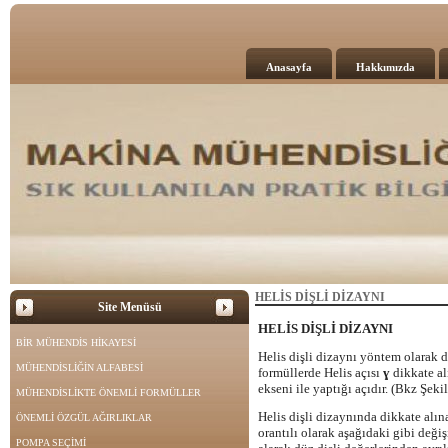
Anasayfa
Hakkımızda
HELİS DİŞLİ DİZAYNI
Site Menüsü
HELİS DİŞLİ DİZAYNI
BİR MÜHENDİS HİKAYESİ
Helis dişli dizaynı yöntem olarak d
MÜHENDİSLİĞİN ALFABESİ
formüllerde Helis açısı
ɣ
dikkate al
ekseni ile yaptığı açıdır. (Bkz Şekil
MÜHENDİSLİKTE ÖNEMLİ FORMÜLLER
Helis dişli dizaynında dikkate alın
ÖNEMLİ ÖZGÜL AĞIRLIKLAR
orantılı olarak aşağıdaki gibi değişi
POMPA SEÇİMİ