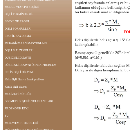
çeşitleri sayfasında anlatmış ve b
MODUL VEYA PD SEÇİMİ
kullanımı olduğunu belirtmiştik. Çav
bir bütün olarak imal edildiğinden d
DİŞLİ TERMİNOLOJİSİ
INVOLUTE PROFİL
DİŞLİ FORMÜLLERİ
FO
PROFİL KAYDIRMA
0
Helis dişlilerde helis açısı ɣ 15
il
MEKANİZMA ANİMASYONLARI
kadar çıkabilir.
DİŞLİ MALZEMELERİ
0
Basınç açısı Φ genellikle 20
olarak
(d=0.8M, a=1M )
DÜZ DİŞLİ DİZAYNI
DÜZ DİŞLİ DİZAYNI ÖRNEK PROBLEM
Helis dişlilerde tablodan seçilen 
Dolayısı ile diğer hesaplamalar bu
HELİS DİŞLİ DİZAYNI
Helis dişli dizaynı örnek problem
Konik dişli dizaynı
MUCİZEVİ KÖRLÜK
GEOMETRİK ŞEKİL TOLERANSLARI
JİROSKOPİK ETKİ
SU
MUKAVEMET DERSLERİ