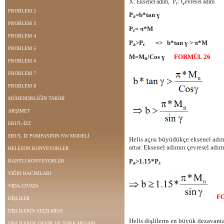
X: Eksenel adım, P
: Çevresel adım
c
PROBLEM 2
P
=b*tan ɣ
a
PROBLEM 3
P
= π*M
c
PROBLEM 4
P
>P
=> b*tan ɣ > π*M
a
c
PROBLEM 5
M=M
/Cos ɣ
FORMÜL 26
n
PROBLEM 6
PROBLEM 7
PROBLEM 8
MÜHENDİSLİĞİN TARİHİ
ARŞİMET
EBU'L-İZZ
EBU'L İZ POMPASININ SW MODELİ
Helis açısı büyüdükçe eksenel adı
artar. Eksenel adımın çevresel adım
HELEZON KONVEYORLER
P
>1.15*P
BANTLI KONVEYORLER
a
c
YIĞIN HACIMLARI
VİDA-CİVATA
F
DİŞLİLER
DİŞLİLERİN SEÇİLMESİ
Helis dişlilerin en büyük dezavant
DİŞLİLERDE DEVİR VE TORK HESABI