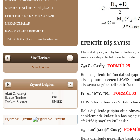
MÜHENDİSLİK MEKANİĞİ DERSLERİ
MEVCUT DİŞLİ RESMİNİ ÇİZMEK
DERELERDE NE KADAR SU AKAR
MEKANİZMALAR
HAVA-GAZ AKIŞ FORMÜLÜ
TRAJECTORY (Akış izi) nin belirlenmesi
EFEKTİF DİŞ SAYISI
Efektif diş sayısı dişlinin helis aç
sayıdaki diş adedidir ve formülü
Site Haritası
3
Z
=Z / Cos
ɣ
FORMÜL 25
Site Haritası
n
Helis dişlilerde bölüm dairesi çapın
diş dayanımını veren LEWIS formül
Ziyaret Bilgileri
diş sayısına göre belirlenir. Yani
F
=σ
*b*Y
*M
FORMÜL 33
Aktif Ziyaretçi
4
t
s
n
n
Bugün Toplam
136
Toplam Ziyaret
3541122
LEWIS formülündeki Y
tablodan se
n
Helis dişlilerde girişim olup olma
denkleminde kulanılan basınç açısı 
Eğitim ve Ögretim
efektif diş sayıları kullanılır
-1
ɸ
= tan
(tan ɸ* Cos ɣ)
FORMÜL
n
Helis dişlilerde genellikle basık (S