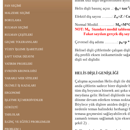
alarak düz dişli değerlerinden ayrılı
FAN SEÇİMİ
-1
Helis dişli basınç açısı ..:
ɸ
= tan
n
MALZEME SEÇİMİ
Efektif diş sayısı ….......:
Z
=Z / C
n
BORULAMA
Normal Modül…….........:
M
=M*
n
RULMAN SEÇİMİ
NOT: M
Standart modül tablosu
n
Fakat sayılan gerçek diş sayı
RULMAN ÇEŞİTLERİ
Çevresel diş adımı …….…:
p
=p 
GEÇME TOLERANSLARI
n
YÜZEY İŞLEME İŞARETLERİ
Helisel dişli çiftlerinde çalışan diş
diş profili eksen istikametinde sağa
ŞAFT YATAK DİZAYNI
dişli sol dişlidir.
YATIRIM PROJELERİ
EVRENİN KRONOLOJİSİ
HELİS DİŞLİ GENİŞLİĞİ
YARARLI WEB SİTELERİ
Çalışma açısından Helis dişli ile d
anda çiftlerin sadece birer dişind
ÖLÜMLÜ İŞ KAZALARI
tüm diş boyunca binerek ani şoka s
ERGONOMİ
meydana gelir. Helisel dişlilerde i
dönme devam ederken temas noktası
İŞLETME İÇİ MERDİVENLER
Böylece yük dişlere aniden değil y
GÜRÜLTÜ
nedenle temas halindeki herhangi b
temasa geçmesini sağlayabilecek di
TABLOLAR
zamanlı teması sağlamak için ekse
İLGİNÇ VE EĞİTİCİ PROBLEMLER
şekil 2) .
PROBLEM 1