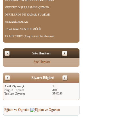
MÜHENDİSLİK MEKANİĞİ DERSLERİ
MEVCUT DİŞLİ RESMİNİ ÇİZMEK
DERELERDE NE KADAR SU AKAR
MEKANİZMALAR
HAVA-GAZ AKIŞ FORMÜLÜ
TRAJECTORY (Akış izi) nin belirlenmesi
Site Haritası
Site Haritası
Ziyaret Bilgileri
Aktif Ziyaretçi
1
Bugün Toplam
348
Toplam Ziyaret
3540263
Eğitim ve Ögretim