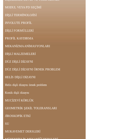
MODUL VEYA PD SEÇİMİ
DİŞLİ TERMİNOLOJİSİ
INVOLUTE PROFİL
DİŞLİ FORMÜLLERİ
PROFİL KAYDIRMA
MEKANİZMA ANİMASYONLARI
DİŞLİ MALZEMELERİ
DÜZ DİŞLİ DİZAYNI
DÜZ DİŞLİ DİZAYNI ÖRNEK PROBLEM
HELİS DİŞLİ DİZAYNI
Helis dişli dizaynı örnek problem
Konik dişli dizaynı
MUCİZEVİ KÖRLÜK
GEOMETRİK ŞEKİL TOLERANSLARI
JİROSKOPİK ETKİ
SU
MUKAVEMET DERSLERİ