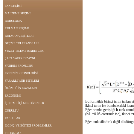
FAN SEÇİMİ
MALZEME SEÇİMİ
BORULAMA
RULMAN SEÇİMİ
RULMAN ÇEŞİTLERİ
GEÇME TOLERANSLARI
YÜZEY İŞLEME İŞARETLERİ
ŞAFT YATAK DİZAYNI
YATIRIM PROJELERİ
EVRENİN KRONOLOJİSİ
YARARLI WEB SİTELERİ
ÖLÜMLÜ İŞ KAZALARI
ERGONOMİ
Bu formülde birinci terim tankın s
İŞLETME İÇİ MERDİVENLER
ikinci terim ise bombelerdeki kıs
Eğer bombe genişliği
b
tank uzunl
GÜRÜLTÜ
(b/L =0.05 civarında ise), ikinci te
TABLOLAR
Eğer tank silindirik değil dikdörtg
İLGİNÇ VE EĞİTİCİ PROBLEMLER
PROBLEM 1