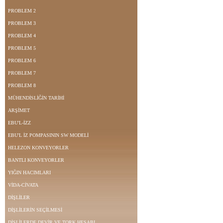
PROBLEM 2
PROBLEM 3
PROBLEM 4
PROBLEM 5
PROBLEM 6
PROBLEM 7
PROBLEM 8
MÜHENDİSLİĞİN TARİHİ
ARŞİMET
EBU'L-İZZ
EBU'L İZ POMPASININ SW MODELİ
HELEZON KONVEYORLER
BANTLI KONVEYORLER
YIĞIN HACIMLARI
VİDA-CİVATA
DİŞLİLER
DİŞLİLERİN SEÇİLMESİ
DİŞLİLERDE DEVİR VE TORK HESABI