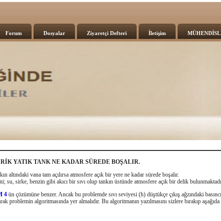
Forum
Dosyalar
Ziyaretçi Defteri
İletişim
MÜHENDİSL
İRİK YATIK TANK NE KADAR SÜREDE BOŞALIR.
nkın altındaki vana tam açılırsa atmosfere açık bir yere ne kadar sürede boşalır.
; su, sirke, benzin gibi akıcı bir sıvı olup tankın üstünde atmosfere açık bir delik bulunmaktadı
M 4
ün çözümüne benzer. Ancak bu problemde sıvı seviyesi (h) düştükçe çıkış ağzındaki basıncın
rak problemin algoritmasında yer almalıdır. Bu algoritmanın yazılmasını sizlere bırakıp aşağı