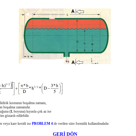
ilidirik kısmının boşalma zamanı,
mın boşalma zamanıdır.
uğuna (
L
boyuna) kıyasla çok az ise
rim gözardı edilebilir.
en veya kare kesitli ise
PROBLEM 4
de verilen süre formülü kullanılmalıdır.
GERİ DÖN