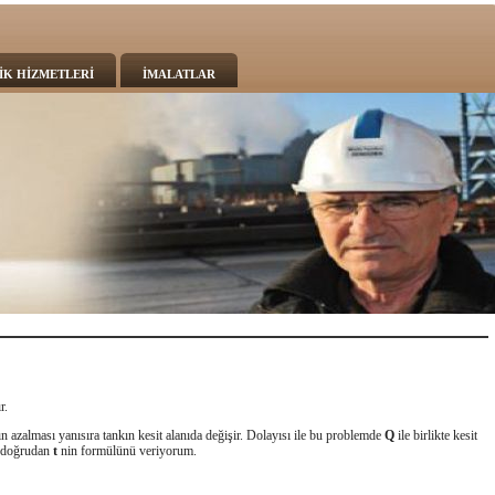
İK HİZMETLERİ
İMALATLAR
r.
 azalması yanısıra tankın kesit alanıda değişir. Dolayısı ile bu problemde
Q
ile birlikte kesit
da doğrudan
t
nin formülünü veriyorum.