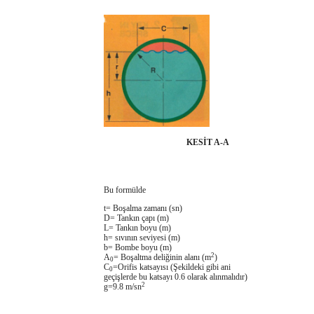
KESİT A-A
Bu formülde
t= Boşalma zamanı (sn)
D= Tankın çapı (m)
L= Tankın boyu (m)
h= sıvının seviyesi (m)
b= Bombe boyu (m)
2
A
= Boşaltma deliğinin alanı (m
)
0
C
=Orifis katsayısı (Şekildeki gibi ani
0
geçişlerde bu katsayı 0.6 olarak alınmalıdır)
2
g=9.8 m/sn