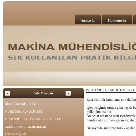
Anasayfa
Hakkımızda
İŞLETME İÇİ MERDİVENLE
Site Menüsü
Evet basit bir konu ama çok da ön
BİR MÜHENDİS HİKAYESİ
İşletme içinde ortaya çıkan ayak b
kullanılmamalıdır.
MÜHENDİSLİĞİN ALFABESİ
Bu açılar arasında olan merdivenle
MÜHENDİSLİKTE ÖNEMLİ FORMÜLLER
bundan ötürü ortaya çıkan kazalard
ÖNEMLİ ÖZGÜL AĞIRLIKLAR
Bu sayfada size ergonomik açıdan 
POMPA SEÇİMİ