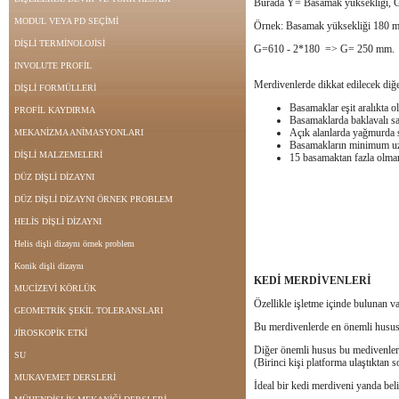
Burada Y= Basamak yüksekliği, G
MODUL VEYA PD SEÇİMİ
Örnek: Basamak yüksekliği 180 mm 
DİŞLİ TERMİNOLOJİSİ
G=610 - 2*180 => G= 250 mm.
INVOLUTE PROFİL
Merdivenlerde dikkat edilecek diğe
DİŞLİ FORMÜLLERİ
Basamaklar eşit aralıkta o
PROFİL KAYDIRMA
Basamaklarda baklavalı sa
Açık alanlarda yağmurda s
MEKANİZMA ANİMASYONLARI
Basamakların minimum uz
DİŞLİ MALZEMELERİ
15 basamaktan fazla olmam
DÜZ DİŞLİ DİZAYNI
DÜZ DİŞLİ DİZAYNI ÖRNEK PROBLEM
HELİS DİŞLİ DİZAYNI
Helis dişli dizaynı örnek problem
Konik dişli dizaynı
KEDİ MERDİVENLERİ
MUCİZEVİ KÖRLÜK
Özellikle işletme içinde bulunan v
GEOMETRİK ŞEKİL TOLERANSLARI
Bu merdivenlerde en önemli husus 
JİROSKOPİK ETKİ
Diğer önemli husus bu medivenlere
SU
(Birinci kişi platforma ulaştıktan 
MUKAVEMET DERSLERİ
İdeal bir kedi merdiveni yanda belir