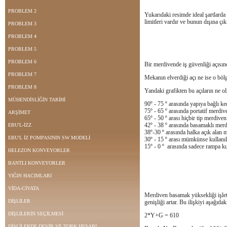
PROBLEM 2
Yukarıdaki resimde ideal şartlarda
limitleri vardır ve bunun dışına çık
PROBLEM 3
PROBLEM 4
PROBLEM 5
PROBLEM 6
Bir merdivende iş güvenliği açısın
PROBLEM 7
Mekanın elverdiği açı ne ise o bölg
PROBLEM 8
Yandaki grafikten bu açıların ne ol
MÜHENDİSLİĞİN TARİHİ
90º - 75 º arasında yapıya bağlı ke
75º - 65 º arasında portatif merdive
ARŞİMET
65º - 50 º arası hiçbir tip merdive
42º - 38 º arasında basamaklı merd
EBU'L-İZZ
38º-30 º arasında halka açık alan 
EBU'L İZ POMPASININ SW MODELİ
30º - 15 º arası mümkünse kullanı
15º - 0 º arasında sadece rampa kul
HELEZON KONVEYORLER
BANTLI KONVEYORLER
YIĞIN HACIMLARI
VİDA-CİVATA
Merdiven basamak yüksekliği işle
DİŞLİLER
genişliği artar. Bu ilişkiyi aşağıdak
DİŞLİLERİN SEÇİLMESİ
2*Y+G = 610
DİŞLİLERDE DEVİR VE TORK HESABI