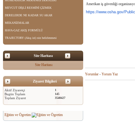
MÜHENDİSLİK MEKANİĞİ DERSLERİ
Amerikan iş güvenliği organizasyo
MEVCUT DİŞLİ RESMİNİ ÇİZMEK
https://www.osha.gov/
Publi
DERELERDE NE KADAR SU AKAR
MEKANİZMALAR
HAVA-GAZ AKIŞ FORMÜLÜ
TRAJECTORY (Akış izi) nin belirlenmesi
Site Haritası
Site Haritası
Yorumlar
-
Yorum Yaz
Ziyaret Bilgileri
Aktif Ziyaretçi
1
Bugün Toplam
145
Toplam Ziyaret
3540427
Eğitim ve Ögretim