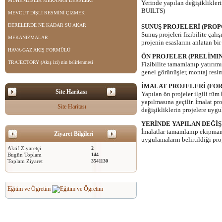
MÜHENDİSLİK MEKANİĞİ DERSLERİ
Yerinde yapılan değişiklikler
BUILTS)
MEVCUT DİŞLİ RESMİNİ ÇİZMEK
DERELERDE NE KADAR SU AKAR
SUNUŞ PROJELERİ (PROP
Sunuş projeleri fizibilite çalı
MEKANİZMALAR
projenin esaslarını anlatan bi
HAVA-GAZ AKIŞ FORMÜLÜ
ÖN PROJELER (PRELİMI
TRAJECTORY (Akış izi) nin belirlenmesi
Fizibilite tamamlanıp yatırımı
genel görünüşler, montaj resim
İMALAT PROJELERİ (FO
Site Haritası
Yapılan ön projeler ilgili tüm 
yapılmasına geçilir. İmalat pr
Site Haritası
değişikliklerin projelere uygu
YERİNDE YAPILAN DEĞİŞ
İmalatlar tamamlanıp ekipmanl
Ziyaret Bilgileri
uygulamaların belirtildiği pro
Aktif Ziyaretçi
2
Bugün Toplam
144
Toplam Ziyaret
3541130
Eğitim ve Ögretim