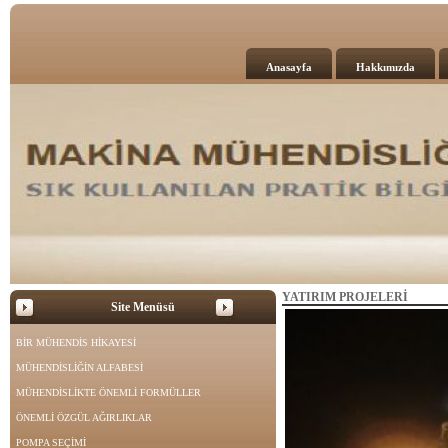
Anasayfa
Hakkımızda
YATIRIM PROJELERİ
Site Menüsü
BİR MÜHENDİS HİKAYESİ
MÜHENDİSLİĞİN ALFABESİ
MÜHENDİSLİKTE ÖNEMLİ FORMÜLLER
ÖNEMLİ ÖZGÜL AĞIRLIKLAR
POMPA SEÇİMİ