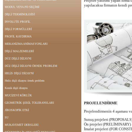
Projeler yatırımı yapan firma 
yapılacaksa firmanın kendi pro
MODUL VEYA PD SEÇİMİ
DİŞLİ TERMİNOLOJİSİ
INVOLUTE PROFİL
DİŞLİ FORMÜLLERİ
PROFİL KAYDIRMA
MEKANİZMA ANİMASYONLARI
DİŞLİ MALZEMELERİ
DÜZ DİŞLİ DİZAYNI
DÜZ DİŞLİ DİZAYNI ÖRNEK PROBLEM
HELİS DİŞLİ DİZAYNI
Helis dişli dizaynı örnek problem
Konik dişli dizaynı
MUCİZEVİ KÖRLÜK
PROJELENDİRME
GEOMETRİK ŞEKİL TOLERANSLARI
JİROSKOPİK ETKİ
Projelendirmenin 4 aşaması va
SU
Sunuş projeleri (PROPOSALS
Ön projeler (PRELİMINARY)
MUKAVEMET DERSLERİ
İmalat projeleri (FOR CON