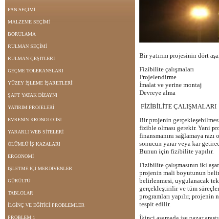
FAN SEÇİMİ
MALZEME SEÇİMİ
BORULAMA
RULMAN SEÇİMİ
Bir yatırım projesinin dört aş
RULMAN ÇEŞİTLERİ
Fizibilite çalışmaları
GEÇME TOLERANSLARI
Projelendirme
YÜZEY İŞLEME İŞARETLERİ
İmalat ve yerine montaj
Devreye alma
ŞAFT YATAK DİZAYNI
FİZİBİLİTE ÇALIŞMALARI
YATIRIM PROJELERİ
Bir projenin gerçekleşebilmes
EVRENİN KRONOLOJİSİ
fizible olması gerekir. Yani pr
YARARLI WEB SİTELERİ
finansmanını sağlamaya razı o
sonucun yarar veya kar getirec
ÖLÜMLÜ İŞ KAZALARI
Bunun için fizibilite yapılır.
ERGONOMİ
Fizibilite çalışmasının iki aş
İŞLETME İÇİ MERDİVENLER
projenin mali boyutunun belir
belirlenmesi, uygulanacak tekn
GÜRÜLTÜ
gerçekleştirilir ve tüm süreçler
TABLOLAR
programları yapılır, projenin
tespit edilir.
İLGİNÇ VE EĞİTİCİ PROBLEMLER
İkinci aşamada ise pazar araştı
PROBLEM 1