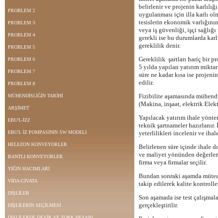
belirlenir ve projenin karlılığ
PROBLEM 2
uygulanması için illa karlı o
tesislerin ekonomik varlığının 
PROBLEM 3
veya iş güvenliği, işçi sağlığ
PROBLEM 4
gerekli ise bu durumlarda kar
gereklilik denir.
PROBLEM 5
Gereklilik şartları hariç bir pr
PROBLEM 6
5 yılda yapılan yatırım miktar
PROBLEM 7
süre ne kadar kısa ise projenin
edilir.
PROBLEM 8
Fizibilite aşamasında mühendis
MÜHENDİSLİĞİN TARİHİ
(Makina, inşaat, elektrik Elek
ARŞİMET
Yapılacak yatırım ihale yöntem
EBU'L-İZZ
teknik şartnameler hazırlanır. 
EBU'L İZ POMPASININ SW MODELİ
yeterlilikleri incelenir ve ihale
HELEZON KONVEYORLER
Belirlenen süre içinde ihale 
ve maliyet yönünden değerlend
BANTLI KONVEYORLER
firma veya firmalar seçilir.
YIĞIN HACIMLARI
Bundan sonraki aşamda müteah
VİDA-CİVATA
takip edilerek kalite kontroller
DİŞLİLER
Son aşamada ise test çalışmala
gerçekleştirilir.
DİŞLİLERİN SEÇİLMESİ
DİŞLİLERDE DEVİR VE TORK HESABI