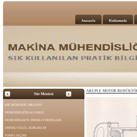
Anasayfa
Hakkımızda
AKUPLE MOTOR REDÜKTÖ
Site Menüsü
BİR MÜHENDİS HİKAYESİ
MÜHENDİSLİĞİN ALFABESİ
MÜHENDİSLİKTE ÖNEMLİ FORMÜLLER
ÖNEMLİ ÖZGÜL AĞIRLIKLAR
POMPA SEÇİMİ