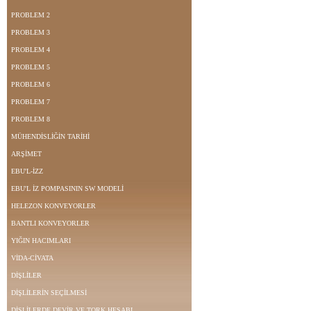
PROBLEM 2
PROBLEM 3
PROBLEM 4
PROBLEM 5
PROBLEM 6
PROBLEM 7
PROBLEM 8
MÜHENDİSLİĞİN TARİHİ
ARŞİMET
EBU'L-İZZ
EBU'L İZ POMPASININ SW MODELİ
HELEZON KONVEYORLER
BANTLI KONVEYORLER
YIĞIN HACIMLARI
VİDA-CİVATA
DİŞLİLER
DİŞLİLERİN SEÇİLMESİ
DİŞLİLERDE DEVİR VE TORK HESABI