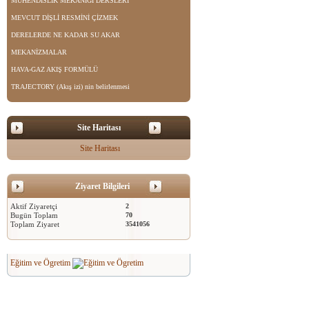
MÜHENDİSLİK MEKANİĞİ DERSLERİ
MEVCUT DİŞLİ RESMİNİ ÇİZMEK
DERELERDE NE KADAR SU AKAR
MEKANİZMALAR
HAVA-GAZ AKIŞ FORMÜLÜ
TRAJECTORY (Akış izi) nin belirlenmesi
Site Haritası
Site Haritası
Ziyaret Bilgileri
Aktif Ziyaretçi
2
Bugün Toplam
70
Toplam Ziyaret
3541056
Eğitim ve Ögretim