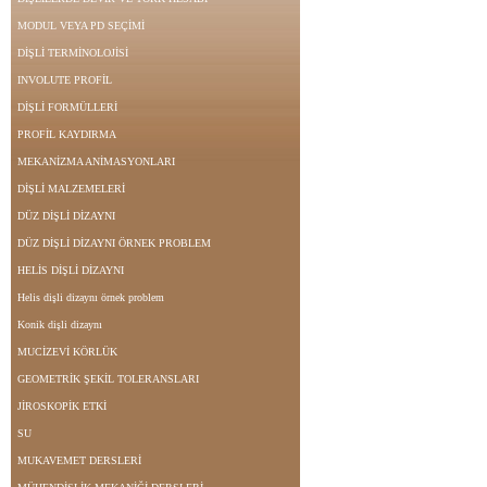
MODUL VEYA PD SEÇİMİ
DİŞLİ TERMİNOLOJİSİ
INVOLUTE PROFİL
DİŞLİ FORMÜLLERİ
PROFİL KAYDIRMA
MEKANİZMA ANİMASYONLARI
DİŞLİ MALZEMELERİ
DÜZ DİŞLİ DİZAYNI
DÜZ DİŞLİ DİZAYNI ÖRNEK PROBLEM
HELİS DİŞLİ DİZAYNI
Helis dişli dizaynı örnek problem
Konik dişli dizaynı
MUCİZEVİ KÖRLÜK
GEOMETRİK ŞEKİL TOLERANSLARI
JİROSKOPİK ETKİ
SU
MUKAVEMET DERSLERİ