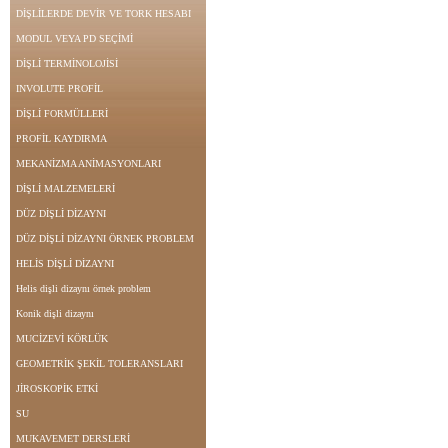
DİŞLİLERDE DEVİR VE TORK HESABI
MODUL VEYA PD SEÇİMİ
DİŞLİ TERMİNOLOJİSİ
INVOLUTE PROFİL
DİŞLİ FORMÜLLERİ
PROFİL KAYDIRMA
MEKANİZMA ANİMASYONLARI
DİŞLİ MALZEMELERİ
DÜZ DİŞLİ DİZAYNI
DÜZ DİŞLİ DİZAYNI ÖRNEK PROBLEM
HELİS DİŞLİ DİZAYNI
Helis dişli dizaynı örnek problem
Konik dişli dizaynı
MUCİZEVİ KÖRLÜK
GEOMETRİK ŞEKİL TOLERANSLARI
JİROSKOPİK ETKİ
SU
MUKAVEMET DERSLERİ