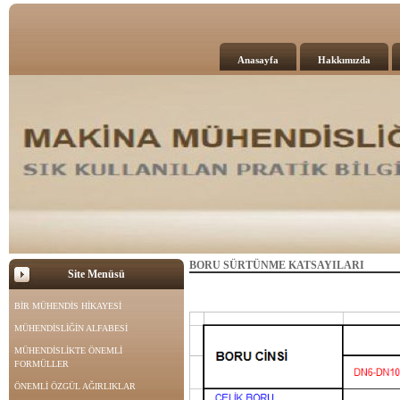
Anasayfa
Hakkımızda
BORU SÜRTÜNME KATSAYILARI
Site Menüsü
BİR MÜHENDİS HİKAYESİ
MÜHENDİSLİĞİN ALFABESİ
MÜHENDİSLİKTE ÖNEMLİ
FORMÜLLER
ÖNEMLİ ÖZGÜL AĞIRLIKLAR