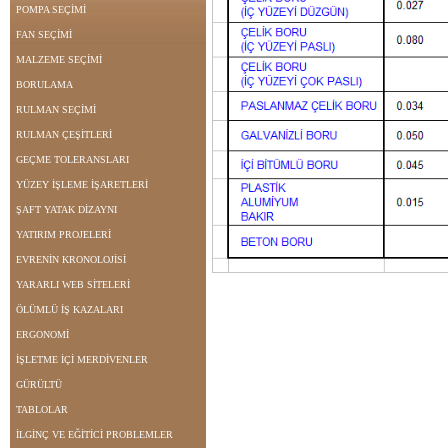
POMPA SEÇİMİ
FAN SEÇİMİ
MALZEME SEÇİMİ
BORULAMA
RULMAN SEÇİMİ
RULMAN ÇEŞİTLERİ
GEÇME TOLERANSLARI
YÜZEY İŞLEME İŞARETLERİ
ŞAFT YATAK DİZAYNI
YATIRIM PROJELERİ
EVRENİN KRONOLOJİSİ
YARARLI WEB SİTELERİ
ÖLÜMLÜ İŞ KAZALARI
ERGONOMİ
İŞLETME İÇİ MERDİVENLER
GÜRÜLTÜ
TABLOLAR
İLGİNÇ VE EĞİTİCİ PROBLEMLER