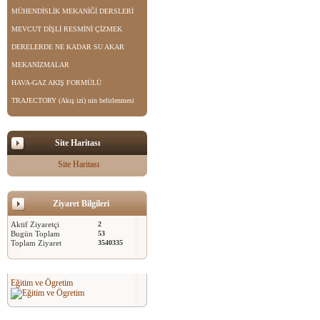
MÜHENDİSLİK MEKANİĞİ DERSLERİ
MEVCUT DİŞLİ RESMİNİ ÇİZMEK
DERELERDE NE KADAR SU AKAR
MEKANİZMALAR
HAVA-GAZ AKIŞ FORMÜLÜ
TRAJECTORY (Akış izi) nin belirlenmesi
Site Haritası
Site Haritası
Ziyaret Bilgileri
Aktif Ziyaretçi
2
Bugün Toplam
53
Toplam Ziyaret
3540335
Eğitim ve Ögretim