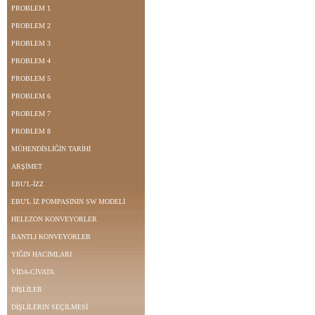
PROBLEM 1
PROBLEM 2
PROBLEM 3
PROBLEM 4
PROBLEM 5
PROBLEM 6
PROBLEM 7
PROBLEM 8
MÜHENDİSLİĞİN TARİHİ
ARŞİMET
EBU'L-İZZ
EBU'L İZ POMPASININ SW MODELİ
HELEZON KONVEYORLER
BANTLI KONVEYORLER
YIĞIN HACIMLARI
VİDA-CİVATA
DİŞLİLER
DİŞLİLERİN SEÇİLMESİ