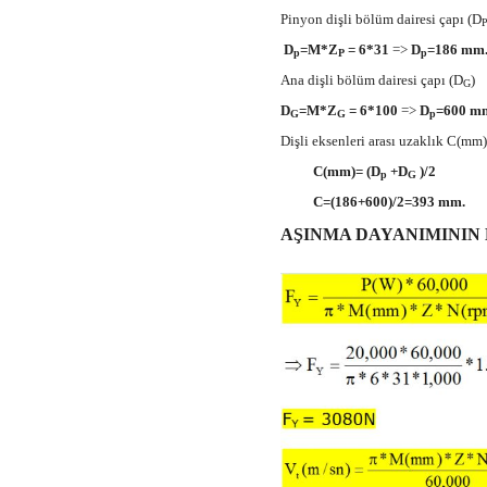
Pinyon dişli bölüm dairesi çapı (D
D
=M*Z
= 6*31
=>
D
=186 mm
p
P
p
Ana dişli bölüm dairesi çapı (D
)
G
D
=M*Z
= 6*100
=>
D
=600 m
G
G
p
Dişli eksenleri arası uzaklık C(mm)
C(mm)= (D
+D
)/2
p
G
C=(186+600)/2=393 mm.
AŞINMA DAYANIMININ