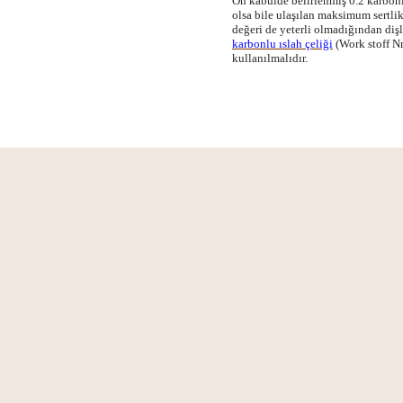
Ön kabulde belirlenmiş 0.2 karbonl
olsa bile ulaşılan maksimum sertli
değeri de yeterli olmadığından di
karbonlu ıslah çeliği
(Work stoff Nr
kullanılmalıdır.