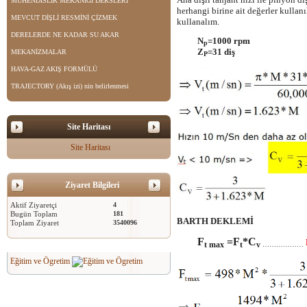
MÜHENDİSLİK MEKANİĞİ DERSLERİ
herhangi birine ait değerler kullanı
MEVCUT DİŞLİ RESMİNİ ÇİZMEK
kullanalım.
DERELERDE NE KADAR SU AKAR
N
=1000 rpm
p
Z
=31 diş
MEKANİZMALAR
P
HAVA-GAZ AKIŞ FORMÜLÜ
TRAJECTORY (Akış izi) nin belirlenmesi
Site Haritası
Site Haritası
Ziyaret Bilgileri
Aktif Ziyaretçi
4
Bugün Toplam
181
BARTH DEKLEMİ
Toplam Ziyaret
3540096
F
=F
*C
t max
t
v
………………
Eğitim ve Ögretim