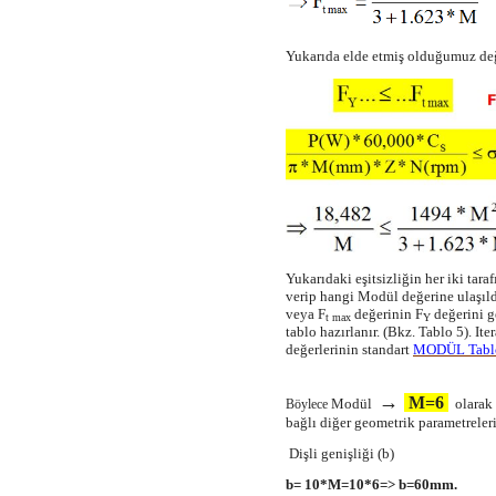
Yukarıda elde etmiş olduğumuz değe
Yukarıdaki eşitsizliğin her iki tar
verip hangi Modül değerine ulaşıld
veya F
değerinin F
değerini g
t max
Y
tablo hazırlanır. (Bkz. Tablo 5). I
değerlerinin standart
MODÜL Tabl
→
M=6
Modül
olarak 
Böylece
bağlı diğer geometrik parametreleri
Dişli genişliği (b)
b= 10*M=10*6=> b=60mm.