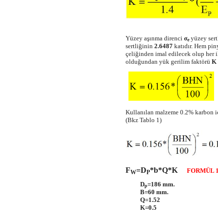
Yüzey aşınma direnci
σ
yüzey sertl
e
sertliğinin
2.6487
katıdır. Hem piny
çeliğinden imal edilecek olup her i
olduğundan yük gerilim faktörü
K
Kullanılan malzeme 0.2% karbon i
(Bkz Tablo 1)
F
=D
*b*Q*K
FORMÜL 
W
P
D
=186 mm.
p
B=60 mm.
Q=1.52
K=0.5