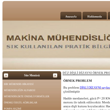
Anasayfa
Hakkımızda
DÜZ DİŞLİ DİZAYNI ÖRNEK PR
Site Menüsü
ÖRNEK PROBLEM
BİR MÜHENDİS HİKAYESİ
Bu problem
DİŞLİ DİZAYNI sayfas
MÜHENDİSLİĞİN ALFABESİ
çözülmüştür
MÜHENDİSLİKTE ÖNEMLİ FORMÜLLER
Hadde merdaneleri, gücü P= 20 KW
motoru ile tahrik edilecektir. Merd
ÖNEMLİ ÖZGÜL AĞIRLIKLAR
araya dişli kutusu koyulacaktır. Ha
POMPA SEÇİMİ