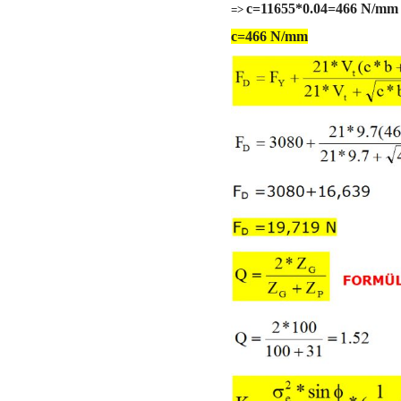
c=11655*0.04=466 N/mm
=>
c=466 N/mm