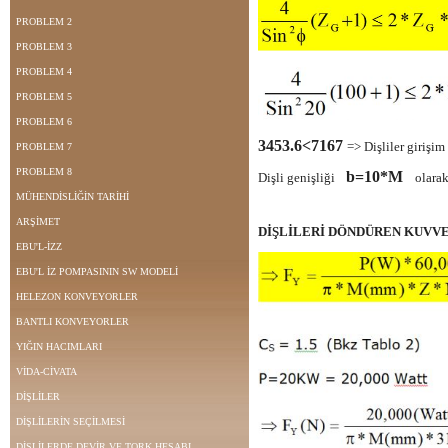
PROBLEM 2
PROBLEM 3
PROBLEM 4
PROBLEM 5
PROBLEM 6
3453.6<7167
=> Dişliler girişi
PROBLEM 7
PROBLEM 8
b=10*M
Dişli genişliği
olarak 
MÜHENDİSLİĞİN TARİHİ
ARŞİMET
DİŞLİLERİ DÖNDÜREN KUVVE
EBU'L-İZZ
EBU'L İZ POMPASININ SW MODELİ
HELEZON KONVEYORLER
BANTLI KONVEYORLER
YIĞIN HACIMLARI
VİDA-CİVATA
DİŞLİLER
DİŞLİLERİN SEÇİLMESİ
DİŞLİLERDE DEVİR VE TORK HESABI