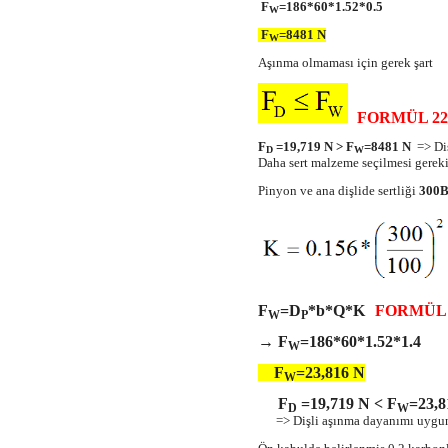
F
=186*60*1.52*0.5
W
F
=8481 N
W
Aşınma olmaması için gerek şart
FORMÜL 22
F
=19,719 N > F
=8481 N
=> Diş
D
W
Daha sert malzeme seçilmesi gereki
Pinyon ve ana dişlide sertliği
300
F
=D
*b*Q*K
FORMÜL 
W
P
→ F
=186*60*1.52*1.4
W
F
=23,816 N
W
F
=19,719 N < F
=23,
D
W
=> Dişli aşınma dayanımı uygu