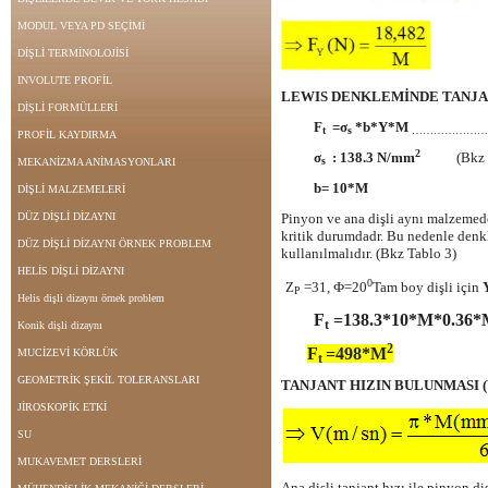
MODUL VEYA PD SEÇİMİ
DİŞLİ TERMİNOLOJİSİ
INVOLUTE PROFİL
LEWIS DENKLEMİNDE TANJA
DİŞLİ FORMÜLLERİ
F
=σ
*b*Y*M
t
s
…………………
PROFİL KAYDIRMA
2
σ
:
138.3 N/mm
(Bkz T
s
MEKANİZMA ANİMASYONLARI
b= 10*M
DİŞLİ MALZEMELERİ
DÜZ DİŞLİ DİZAYNI
Pinyon ve ana dişli aynı malzemed
kritik durumdadr. Bu nedenle denk
DÜZ DİŞLİ DİZAYNI ÖRNEK PROBLEM
kullanılmalıdır. (Bkz Tablo 3)
HELİS DİŞLİ DİZAYNI
0
Z
=31, Ф=20
Tam boy dişli için
P
Helis dişli dizaynı örnek problem
F
=138.3*10*M*0.36
t
Konik dişli dizaynı
2
F
=498*M
MUCİZEVİ KÖRLÜK
t
GEOMETRİK ŞEKİL TOLERANSLARI
TANJANT HIZIN BULUNMASI 
JİROSKOPİK ETKİ
SU
MUKAVEMET DERSLERİ
Ana dişli tanjant hızı ile pinyon diş