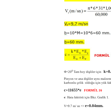
k=0
0
Ф=20
Tam boy dişliler için
Pinyon ve ana dişliler aynı malze
karbonlu çelik oldoğu için yük fak
c=11655*e
FORMÜL 16
e
: Hata faktörü için Bkz. Grafik 1.
e=0.04mm.
V=9.7 m/ sn =>