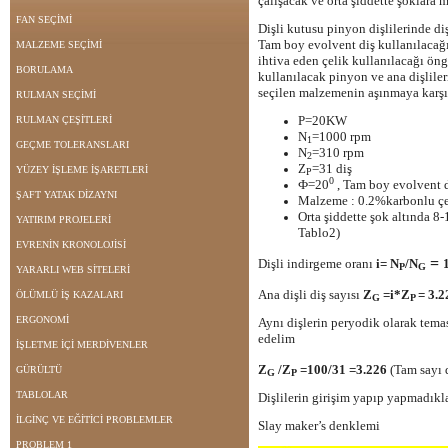
çalışacak ve orta şiddette şoklara m
FAN SEÇİMİ
Dişli kutusu pinyon dişlilerinde diş
Tam boy evolvent diş kullanılacağ
MALZEME SEÇİMİ
ihtiva eden çelik kullanılacağı ön
BORULAMA
kullanılacak pinyon ve ana dişliler
seçilen malzemenin aşınmaya kar
RULMAN SEÇİMİ
P=20KW
RULMAN ÇEŞİTLERİ
N
=1000 rpm
1
GEÇME TOLERANSLARI
N
=310 rpm
2
Z
=31 diş
YÜZEY İŞLEME İŞARETLERİ
P
0
Ф=20
, Tam boy evolvent 
ŞAFT YATAK DİZAYNI
Malzeme : 0.2%karbonlu ç
Orta şiddette şok altında 8-
YATIRIM PROJELERİ
Tablo2)
EVRENİN KRONOLOJİSİ
=
Dişli indirgeme oranı
i= N
/N
P
G
YARARLI WEB SİTELERİ
Ana dişli diş sayısı
Z
=i*Z
= 3.
ÖLÜMLÜ İŞ KAZALARI
G
P
ERGONOMİ
Aynı dişlerin peryodik olarak tema
edelim
İŞLETME İÇİ MERDİVENLER
Z
/Z
=100/31 =3.226
(Tam sayı 
GÜRÜLTÜ
G
P
TABLOLAR
Dişlilerin girişim yapıp yapmadıkl
İLGİNÇ VE EĞİTİCİ PROBLEMLER
Slay maker’s denklemi
PROBLEM 1