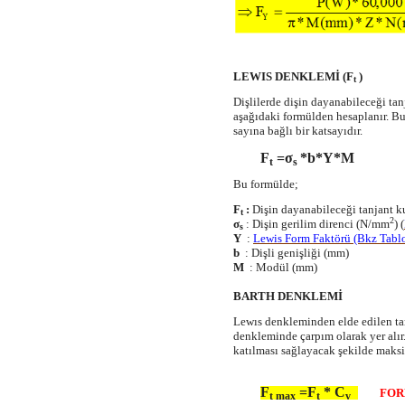
LEWIS DENKLEMİ
(F
)
t
Dişlilerde dişin dayanabileceği tan
aşağıdaki formülden hesaplanır. Bu
sayına bağlı bir katsayıdır.
F
=σ
*b*Y*M
t
s
Bu formülde;
F
:
Dişin dayanabileceği tanjant k
t
2
σ
: Dişin gerilim direnci (N/mm
) (
s
Y
:
Lewis Form Faktörü (Bkz Tablo
b
: Dişli genişliği (mm)
M
: Modül (mm)
BARTH DENKLEMİ
Lewıs denkleminden elde edilen ta
denkleminde çarpım olarak yer alır
katılması sağlayacak şekilde mak
F
=F
* C
FOR
t max
t
v