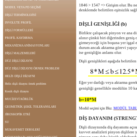
1846 > 1547 => Girişim olur. Bu ne
MODUL VEYA PD SEÇİMİ
denklemde belirtilen eşitsizlik sağl
DİŞLİ TERMİNOLOJİSİ
INVOLUTE PROFİL
DİŞLİ GENİŞLİĞİ (b)
DİŞLİ FORMÜLLERİ
Birlikte çalışacak pinyon ve ana diş
alınır çünkü biri diğerinden geniş 
PROFİL KAYDIRMA
girmeyeceği için boşuna yer işgal e
MEKANİZMA ANİMASYONLARI
durum ancak aktarma görevi yapıyor
ise genişliğin anlamı olur.
DİŞLİ MALZEMELERİ
Dişli genişlikleri aşağıda belirtilen
DÜZ DİŞLİ DİZAYNI
DÜZ DİŞLİ DİZAYNI ÖRNEK PROBLEM
HELİS DİŞLİ DİZAYNI
Eğer yer darlığı veya aktarma gere
Helis dişli dizaynı örnek problem
genişliği genellikle modülün 10 kat
Konik dişli dizaynı
b=10*M
MUCİZEVİ KÖRLÜK
GEOMETRİK ŞEKİL TOLERANSLARI
Modül seçimi için Bkz.
MODÜL TAB
JİROSKOPİK ETKİ
DİŞ DAYANIM (STRENG
SU
Dişli dizaynında diş dayanımı açıs
MUKAVEMET DERSLERİ
kuvvet analizleri pinyon dişlilere
pinyon çapı daha küçük olduğundan 