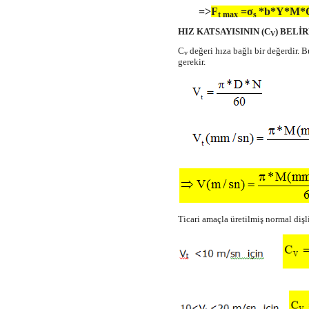
=>
F
=σ
*b*Y*M*
t max
s
HIZ KATSAYISININ (C
) BELİ
V
C
değeri hıza bağlı bir değerdir.
v
gerekir.
Ticari amaçla üretilmiş normal dişl