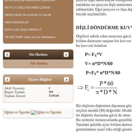
MÜHENDİSLİK MEKANİĞİ DERSLERİ
mümkün ise pinyon dişli malzemes
MEVCUT DİŞLİ RESMİNİ ÇİZMEK
edilmelidir. Eğer pinyon ve Ana di
büyük seçilmelidir.
DERELERDE NE KADAR SU AKAR
MEKANİZMALAR
DİŞLİ DÖNDÜRME KUVV
HAVA-GAZ AKIŞ FORMÜLÜ
Dişlileri tahrik eden motorun gücü 
TRAJECTORY (Akış izi) nin belirlenmesi
bölüm dairesine tanjant bir kuvvet
bu kuvveti bulalım
P= F
*V
Site Haritası
S
V= п*D*N/60
Site Haritası
P=F
* п*D*N/60
S
Ziyaret Bilgileri
Aktif Ziyaretçi
2
Bugün Toplam
104
Toplam Ziyaret
3539546
Bir dişlinin dişlerinin dayanım gü
seçilen modül (M) değeridir. Modül
Eğitim ve Ögretim
ile dişlerin dayanma gücü de artar.
Bu nedenle iterasyonlarda genellik
Yandaki şekilde aynı bölüm daires
görünümüne nasıl etki ettiği göster