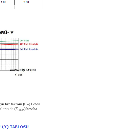
çin hız faktörü (C
) Lewis
V
lerin de (F
) hesaba
t max