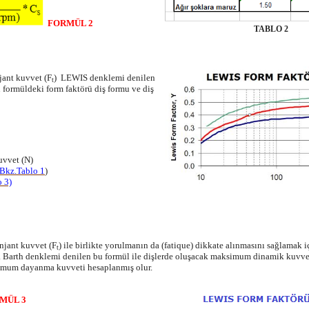
FORMÜL 2
TABLO 2
jant kuvvet (F
) LEWIS denklemi denilen
t
 formüldeki form faktörü diş formu ve diş
uvvet (N)
Bkz.Tablo 1
)
 3)
njant kuvvet (F
) ile birlikte yorulmanın da (fatique) dikkate alınmasını sağlamak i
t
. Barth denklemi denilen bu formül ile dişlerde oluşacak maksimum dinamik kuvvet
simum dayanma kuvveti hesaplanmış olur.
MÜL 3