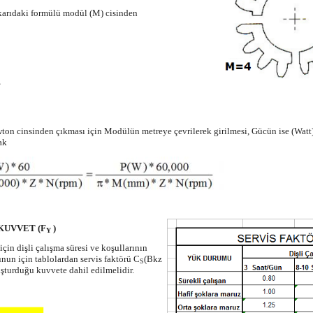
karıdaki formülü modül (M) cisinden
on cinsinden çıkması için Modülün metreye çevrilerek girilmesi, Gücün ise (Watt) 
ak
UVVET (F
)
Y
çin dişli çalışma süresi ve koşullarının
nun için tablolardan servis faktörü C
(Bkz
S
şturduğu kuvvete dahil edilmelidir.