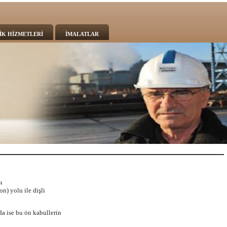
İK HİZMETLERİ
İMALATLAR
ı
n) yolu ile dişli
da ise bu ön kabullerin