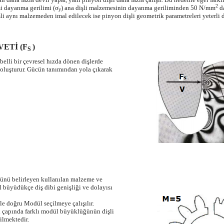
2
i dayanma gerilimi (σ
) ana dişli malzemesinin dayanma geriliminden 50 N/mm
da
y
şli aynı malzemeden imal edilecek ise pinyon dişli geometrik parametreleri yeterli
ETİ (F
)
S
belli bir çevresel hızda dönen dişlerde
 oluşturur. Gücün tanımından yola çıkarak
cünü belirleyen kullanılan malzeme ve
 büyüdükçe diş dibi genişliği ve dolayısı
le doğru Modül seçilmeye çalışılır.
i çapında farklı modül büyüklüğünün dişli
ilmektedir.