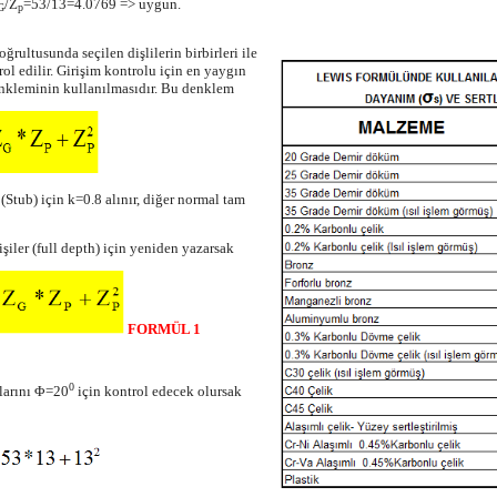
/Z
=53/13=4.0769 => uygun.
G
p
ğrultusunda seçilen dişlilerin birbirleri ile
l edilir. Girişim kontrolu için en yaygın
nkleminin kullanılmasıdır. Bu denklem
(Stub) için k=0.8 alınır, diğer normal tam
iler (full depth) için yeniden yazarsak
FORMÜL 1
0
ılarını Φ=20
için kontrol edecek olursak