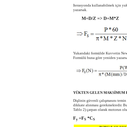
Iterasyonda kullanabilmek için yu
yazarsak.
M=D/Z => D=M*Z
Yukarıdaki formülde Kuvvetin Newt
Formülü buna göre yeniden yazars
YÜKTEN GELEN MAKSİMUM K
Dişlinin güvenli çalışmasını temin i
dikkate alınması gerekmektedir. Bu
Tablo 2) çarpan olarak motorun olu
F
=F
*C
y
S
S