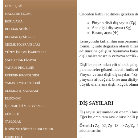
FAN SEÇİMİ
Önceden kabul edilmesi gereken de
MALZEME SEÇİMİ
BORULAMA
Pinyon dişli diş sayısı (Z
)
P
Ana dişli diş sayısı (Z
)
G
RULMAN SEÇİMİ
Basınç açısı (Ф)
RULMAN ÇEŞİTLERİ
Iterasyonda kullanılan ana parame
GEÇME TOLERANSLARI
formül içinde değişken olarak bıra
edilmesine çalışılır. Aşınmaya karş
YÜZEY İŞLEME İŞARETLERİ
dişli malzemesinin ve/veya sertlik d
ŞAFT YATAK DİZAYNI
Dişliler en azından çift olarak çal
YATIRIM PROJELERİ
parametreler gösterimde alt indis ol
Pinyon ve ana dişli diş sayıları “Z
EVRENİN KRONOLOJİSİ
pinyona ait değeri, G ise ana dişliye 
YARARLI WEB SİTELERİ
büyük olana ana dişli, küçük olana 
ÖLÜMLÜ İŞ KAZALARI
ERGONOMİ
DİŞ SAYILARI
İŞLETME İÇİ MERDİVENLER
Diş sayısı seçiminde en önemli husu
GÜRÜLTÜ
Eğer bu oran tam sayı olursa belli 
TABLOLAR
Örnek1:
Z
=52, Z
=13 => Z
/Z
=5
G
P
G
p
İLGİNÇ VE EĞİTİCİ PROBLEMLER
adet arttırılır.
PROBLEM 1