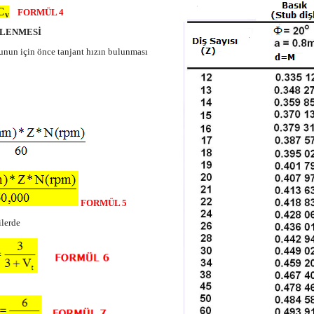
C
FORMÜL 4
v
RLENMESİ
 Bunun için önce tanjant hızın bulunması
FORMÜL 5
ilerde