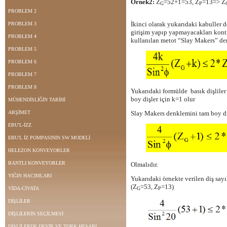
Örnek2:
Z
=52+1=53, Z
=13=> Z
G
P
PROBLEM 2
İkinci olarak yukarıdaki kabuller do
PROBLEM 3
girişim yapıp yapmayacakları kontro
PROBLEM 4
kullanılan metot “Slay Makers” de
PROBLEM 5
PROBLEM 6
PROBLEM 7
PROBLEM 8
Yukarıdaki formülde basık dişliler 
boy dişler için k=1 olur
MÜHENDİSLİĞİN TARİHİ
ARŞİMET
Slay Makers denklemini tam boy diş
EBU'L-İZZ
EBU'L İZ POMPASININ SW MODELİ
HELEZON KONVEYORLER
BANTLI KONVEYORLER
Olmalıdır.
YIĞIN HACIMLARI
Yukarıdaki örnekte verilen diş say
(Z
=53, Z
=13)
VİDA-CİVATA
G
P
DİŞLİLER
DİŞLİLERİN SEÇİLMESİ
DİŞLİLERDE DEVİR VE TORK HESABI