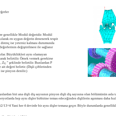
ğerler
tre genellikle Modül değeridir. Modül
kılarak en uygun değerin denenerek tespit
ı direnç ise yetersiz kalması durumunda
eğerlerinin değiştirilmesi ile sağlanır
ışırlar. Büyüklükleri aynı olamayan
arak belirtilir. Örnek vermek gerekirse
, Z
” şeklinde belirtilir. Bunlardan P
P
G
ait değeri belirtir. (Dişli çiftlerinden
ise pinyon denilir.)
slardan biri ana dişli diş sayısının pinyon dişli diş sayısına olan bölümünün asla 
peryotlarda hep aynı dişler birbirine temas edeceğinden dişlilerin aşınması daha hızl
2/13=4 Yani her 4 devirde bir aynı dişler temasa geçer. Böyle durumlarda genellikle