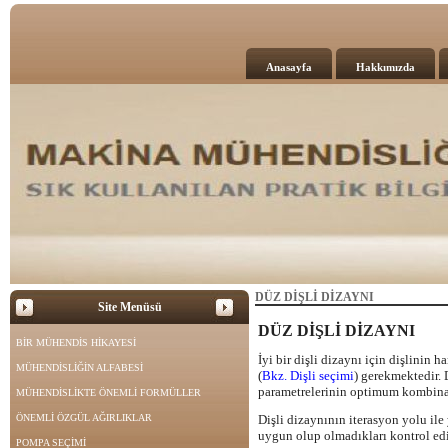
Anasayfa
Hakkımızda
DÜZ DİŞLİ DİZAYNI
Site Menüsü
DÜZ DİŞLİ DİZAYNI
BİR MÜHENDİS HİKAYESİ
İyi bir dişli dizaynı için dişlinin 
MÜHENDİSLİĞİN ALFABESİ
(
Bkz. Dişli seçimi
) gerekmektedir. 
parametrelerinin optimum kombinas
MÜHENDİSLİKTE ÖNEMLİ FORMÜLLER
ÖNEMLİ ÖZGÜL AĞIRLIKLAR
Dişli dizaynının iterasyon yolu ile
uygun olup olmadıkları kontrol edi
POMPA SEÇİMİ