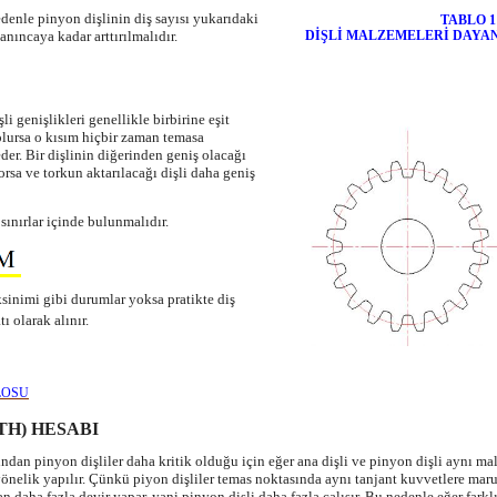
denle pinyon dişlinin diş sayısı yukarıdaki
TABLO 1
anıncaya kadar arttırılmalıdır.
DİŞLİ MALZEMELERİ DAYAN
li genişlikleri genellikle birbirine eşit
olursa o kısım hiçbir zaman temasa
der. Bir dişlinin diğerinden geniş olacağı
sa ve torkun aktarılacağı dişli daha geniş
 sınırlar içinde bulunmalıdır.
ksinimi gibi durumlar yoksa pratikte diş
ı olarak alınır.
LOSU
TH) HESABI
ından pinyon dişliler daha kritik olduğu için eğer ana dişli ve pinyon dişli aynı m
 yönelik yapılır. Çünkü piyon dişliler temas noktasında aynı tanjant kuvvetlere ma
daha fazla devir yapar, yani pinyon dişli daha fazla çalışır. Bu nedenle eğer fark