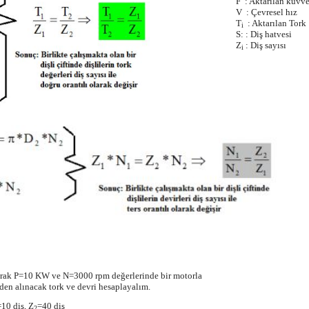
F : Aktarılan kuvve
V : Çevresel hız
T
: Aktarılan Tork
i
S: : Diş hatvesi
Z
: Diş sayısı
i
narak P=10 KW ve N=3000 rpm değerlerinde bir motorla
rden alınacak tork ve devri hesaplayalım.
=10 diş, Z
=40 diş
2