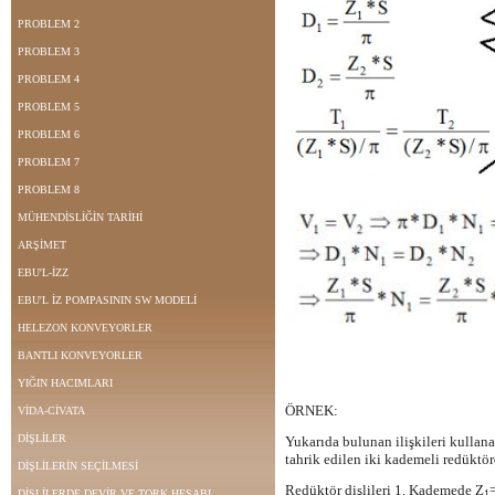
PROBLEM 2
PROBLEM 3
PROBLEM 4
PROBLEM 5
PROBLEM 6
PROBLEM 7
PROBLEM 8
MÜHENDİSLİĞİN TARİHİ
ARŞİMET
EBU'L-İZZ
EBU'L İZ POMPASININ SW MODELİ
HELEZON KONVEYORLER
BANTLI KONVEYORLER
YIĞIN HACIMLARI
ÖRNEK:
VİDA-CİVATA
DİŞLİLER
Yukarıda bulunan ilişkileri kulla
tahrik edilen iki kademeli redüktö
DİŞLİLERİN SEÇİLMESİ
Redüktör dişlileri 1. Kademede Z
DİŞLİLERDE DEVİR VE TORK HESABI
1