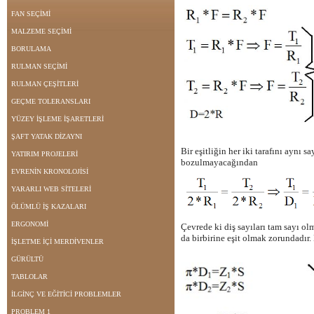
FAN SEÇİMİ
MALZEME SEÇİMİ
BORULAMA
RULMAN SEÇİMİ
RULMAN ÇEŞİTLERİ
GEÇME TOLERANSLARI
YÜZEY İŞLEME İŞARETLERİ
ŞAFT YATAK DİZAYNI
Bir eşitliğin her iki tarafını aynı s
YATIRIM PROJELERİ
bozulmayacağından
EVRENİN KRONOLOJİSİ
YARARLI WEB SİTELERİ
ÖLÜMLÜ İŞ KAZALARI
ERGONOMİ
Çevrede ki diş sayıları tam sayı olm
da birbirine eşit olmak zorundadır.
İŞLETME İÇİ MERDİVENLER
GÜRÜLTÜ
TABLOLAR
İLGİNÇ VE EĞİTİCİ PROBLEMLER
PROBLEM 1