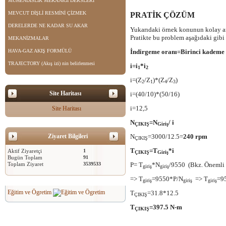
MÜHENDİSLİK MEKANİĞİ DERSLERİ
MEVCUT DİŞLİ RESMİNİ ÇİZMEK
PRATİK ÇÖZÜM
DERELERDE NE KADAR SU AKAR
Yukarıdaki örnek konunun kolay an
Pratikte bu problem aşağıdaki gibi
MEKANİZMALAR
HAVA-GAZ AKIŞ FORMÜLÜ
İndirgeme oranı=Birinci kademe
TRAJECTORY (Akış izi) nin belirlenmesi
i=i
*i
1
2
i=(Z
/Z
)*(Z
/Z
)
2
1
4
3
Site Haritası
i=(40/10)*(50/16)
i=12,5
Site Haritası
N
=N
/ i
ÇIKIŞ
Giriş
Ziyaret Bilgileri
N
=3000/12.5=
240 rpm
ÇIKIŞ
T
=T
*i
Aktif Ziyaretçi
1
ÇIKIŞ
Giriş
Bugün Toplam
91
Toplam Ziyaret
3539533
P= T
*N
/9550 (Bkz. Önemli 
giriş
giriş
=> T
=9550*P/N
=> T
=9
giriş
giriş
giriş
Eğitim ve Ögretim
T
=31.8*12.5
ÇIKIŞ
T
=397.5 N-m
ÇIKIŞ