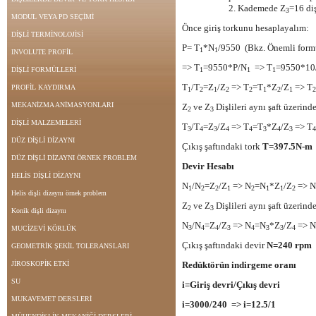
2. Kademede Z
=16 diş
3
MODUL VEYA PD SEÇİMİ
Önce giriş torkunu hesaplayalım:
DİŞLİ TERMİNOLOJİSİ
P= T
*N
/9550 (Bkz. Önemli formü
1
1
INVOLUTE PROFİL
=> T
=9550*P/N
=> T
=9550*10
DİŞLİ FORMÜLLERİ
1
1
1
T
/T
=Z
/Z
=> T
=T
*Z
/Z
=> T
PROFİL KAYDIRMA
1
2
1
2
2
1
2
1
2
MEKANİZMA ANİMASYONLARI
Z
ve Z
Dişlileri aynı şaft üzerind
2
3
DİŞLİ MALZEMELERİ
T
/T
=Z
/Z
=> T
=T
*Z
/Z
=> T
3
4
3
4
4
3
4
3
4
DÜZ DİŞLİ DİZAYNI
Çıkış şaftındaki tork
T=397.5N-m
DÜZ DİŞLİ DİZAYNI ÖRNEK PROBLEM
Devir Hesabı
HELİS DİŞLİ DİZAYNI
N
/N
=Z
/Z
=> N
=N
*Z
/Z
=> N
1
2
2
1
2
1
1
2
Helis dişli dizaynı örnek problem
Z
ve Z
Dişlileri aynı şaft üzerin
2
3
Konik dişli dizaynı
N
/N
=Z
/Z
=> N
=N
*Z
/Z
=> N
3
4
4
3
4
3
3
4
MUCİZEVİ KÖRLÜK
Çıkış şaftındaki devir
N=240 rpm
GEOMETRİK ŞEKİL TOLERANSLARI
JİROSKOPİK ETKİ
Redüktörün indirgeme oranı
SU
i=Giriş devri/Çıkış devri
MUKAVEMET DERSLERİ
i=3000/240 => i=12.5/1