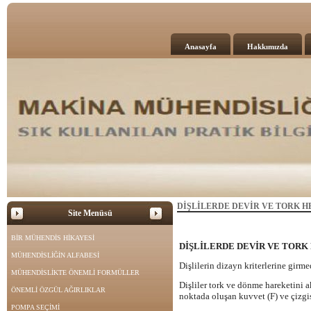
Anasayfa
Hakkımızda
DİŞLİLERDE DEVİR VE TORK H
Site Menüsü
BİR MÜHENDİS HİKAYESİ
DİŞLİLERDE DEVİR VE TORK
MÜHENDİSLİĞİN ALFABESİ
Dişlilerin dizayn kriterlerine girmed
MÜHENDİSLİKTE ÖNEMLİ FORMÜLLER
Dişliler tork ve dönme hareketini a
ÖNEMLİ ÖZGÜL AĞIRLIKLAR
noktada oluşan kuvvet (F) ve çizgise
POMPA SEÇİMİ