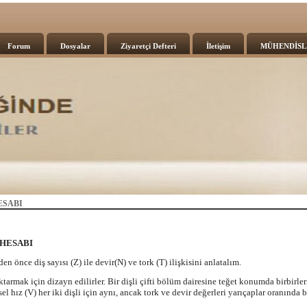
Forum
Dosyalar
Ziyaretçi Defteri
İletişim
MÜHENDİSL
ESABI
 HESABI
en önce diş sayısı (Z) ile devir(N) ve tork (T) ilişkisini anlatalım.
ktarmak için dizayn edilirler. Bir dişli çifti bölüm dairesine teğet konumda birbirl
l hız (V) her iki dişli için aynı, ancak tork ve devir değerleri yarıçaplar oranında bi