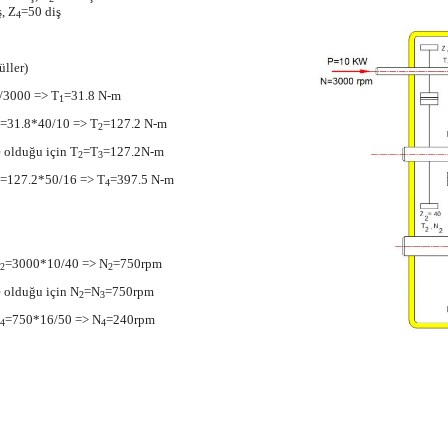
, Z
=50 diş
4
ller)
/3000 => T
=31.8 N-m
1
=31.8*40/10 => T
=127.2 N-m
2
e olduğu için T
=T
=127.2N-m
2
3
=127.2*50/16 => T
=397.5 N-m
4
=3000*10/40 => N
=750rpm
2
2
de olduğu için N
=N
=750rpm
2
3
=750*16/50 => N
=240rpm
4
4