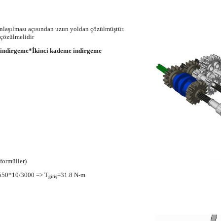
laşılması açısından uzun yoldan çözülmüştür.
 çözülmelidir
 indirgeme*İkinci kademe indirgeme
formüller)
550*10/3000 => T
=31.8 N-m
giriş